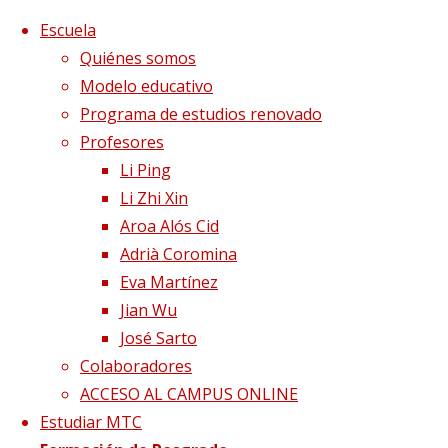
Saltar al contenido
x
Escuela
Quiénes somos
Modelo educativo
Programa de estudios renovado
Profesores
Li Ping
Li Zhi Xin
Aroa Alós Cid
Adrià Coromina
Eva Martínez
Jian Wu
José Sarto
Colaboradores
Página de Inicio
App Li Ping
google play icono
ACCESO AL CAMPUS ONLINE
Estudiar MTC