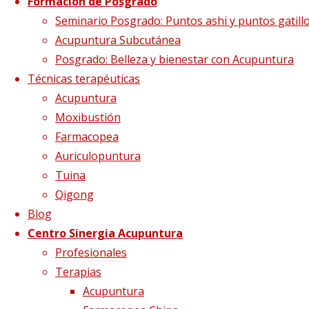
google play icono
Formación de Posgrado
Seminario Posgrado: Puntos ashi y puntos gatill
Acupuntura Subcutánea
Posgrado: Belleza y bienestar con Acupuntura
Tamaño completo
217 × 232
pixels
App Li
Técnicas terapéuticas
Ping
Acupuntura
Moxibustión
Farmacopea
Auriculopuntura
Tuina
Qigong
Blog
Centro Sinergia Acupuntura
Profesionales
Imagen anterior
Terapias
Imagen siguiente
Acupuntura