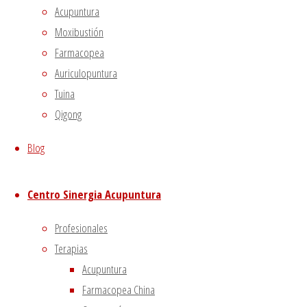
Acupuntura
Non-necessary
Moxibustión
Non-necessary
Farmacopea
Any cookies that may not be particularly necessary for
Auriculopuntura
the website to function and is used specifically to collect
user personal data via analytics, ads, other embedded
Tuina
contents are termed as non-necessary cookies. It is
Qigong
mandatory to procure user consent prior to running
Blog
these cookies on your website.
GUARDAR Y ACEPTAR
Centro Sinergia Acupuntura
Profesionales
Terapias
Acupuntura
Farmacopea China