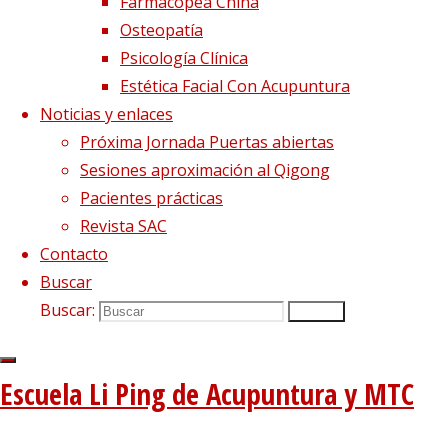
Farmacopea China
Síguenos en Twitter
Osteopatía
Tweets sobre liping_mtc
Psicología Clínica
Estética Facial Con Acupuntura
Blog – Últimos artículos
Noticias y enlaces
Dietética, Nutrición y Medicina china
22 febrero, 2023
Próxima Jornada Puertas abiertas
La decepción no mata, enseña
1 diciembre, 2020
Sesiones aproximación al Qigong
El viento precede a todas las enfermedades de origen
Pacientes prácticas
externo
7 agosto, 2020
Revista SAC
Tipología del elemento Metal
3 agosto, 2020
Contacto
Buscar
Escuela de acupuntura y medicina tradicional china
|
Buscar:
Buscar
–
|
Aviso Legal
|
–
|
Escuela Li Ping de Acupuntura y MTC
Política de privacidad
|