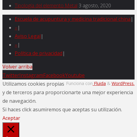
Tipología del elemento Metal
3 agosto, 2020
Escuela de acupuntura y medicina tradicional china
|
–
|
Aviso Legal
|
–
|
Política de privacidad
|
Volver arriba
Twitter
Instagram
Facebook
Youtube
Utilizamos cookies propias
Funciona con
Fluida
&
WordPress.
y de terceros para proporcionarte una mejor experiencia
de navegación.
Si haces click asumiremos que aceptas su utilización.
Aceptar