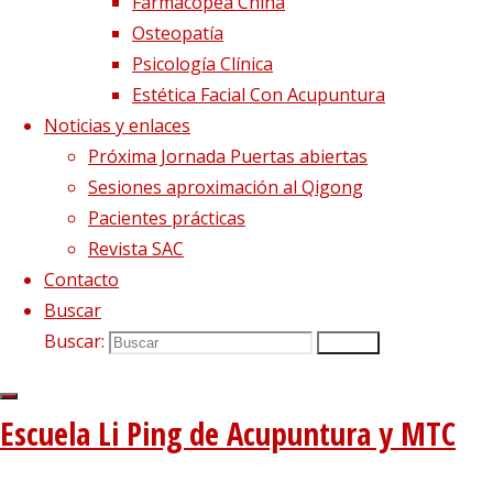
Farmacopea China
Osteopatía
Psicología Clínica
Estética Facial Con Acupuntura
Noticias y enlaces
Próxima Jornada Puertas abiertas
Sesiones aproximación al Qigong
Pacientes prácticas
Revista SAC
Información sobre nuestros cursos
Contacto
¿Quieres
Buscar
Buscar:
Buscar
aprender Farmacopea
Escuela Li Ping de Acupuntura y MTC
China?