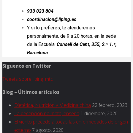
933 023 804
coordinacion@liping.es
Y si lo prefieres, te atenderemos
personalmente, de 9 a 20 horas, en la sede
de la Escuela:
Consell de Cent, 355, 2.º 1.ª,
Barcelona
Síguenos en Twitter
Tweets sobre liping_mtc
Blog – Últimos artículos
Dietética, Nutrición y Medicina china
22 febrero, 2023
La decepción no mata, enseña
1 diciembre, 2020
El viento precede a todas las enfermedades de origen
externo
7 agosto, 2020