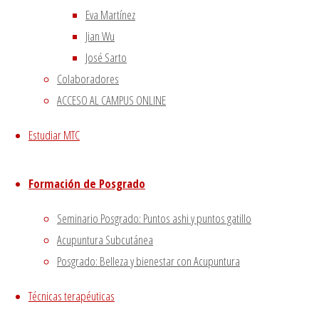
Eva Martínez
A pesar de sus extraordinarios resultados, la
Jian Wu
farmacopea china es una disciplina aún poco
José Sarto
divulgada en España, sobre todo en comparación
Colaboradores
con técnicas más populares como la acupuntura.
ACCESO AL CAMPUS ONLINE
Además, su enseñanza se suele limitar a
enumerar las propiedades y la naturaleza de
Estudiar MTC
ciertas plantas y a proporcionar a los alumnos
una serie de fórmulas básicas, sin profundizar en
Formación de Posgrado
su sentido ni en cómo combinarlas para sacar el
máximo partido de sus virtudes curativas.
Seminario Posgrado: Puntos ashi y puntos gatillo
Acupuntura Subcutánea
Posgrado: Belleza y bienestar con Acupuntura
Técnicas terapéuticas