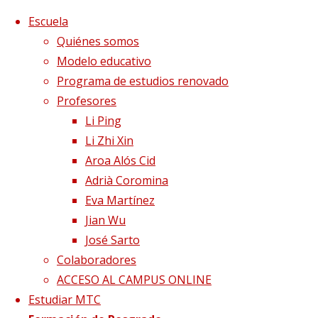
Saltar al contenido
x
Escuela
Quiénes somos
Modelo educativo
Programa de estudios renovado
Profesores
Li Ping
Li Zhi Xin
Aroa Alós Cid
Adrià Coromina
Eva Martínez
Jian Wu
José Sarto
Colaboradores
Página de Inicio
Curso de Farmacopea China
ACCESO AL CAMPUS ONLINE
Estudiar MTC