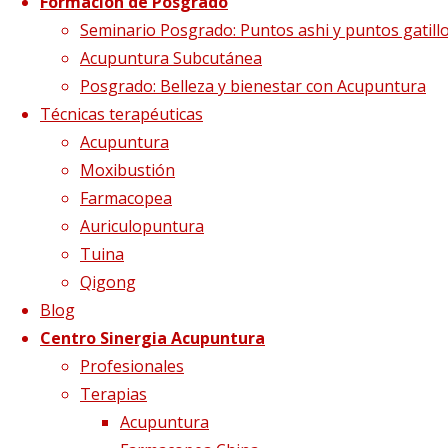
Formación de Posgrado
Seminario Posgrado: Puntos ashi y puntos gatill
Acupuntura Subcutánea
Posgrado: Belleza y bienestar con Acupuntura
Técnicas terapéuticas
Acupuntura
Moxibustión
Curso de
Farmacopea
Auriculopuntura
Farmacopea China
Tuina
Qigong
Blog
Centro Sinergia Acupuntura
Profesionales
Terapias
Acupuntura