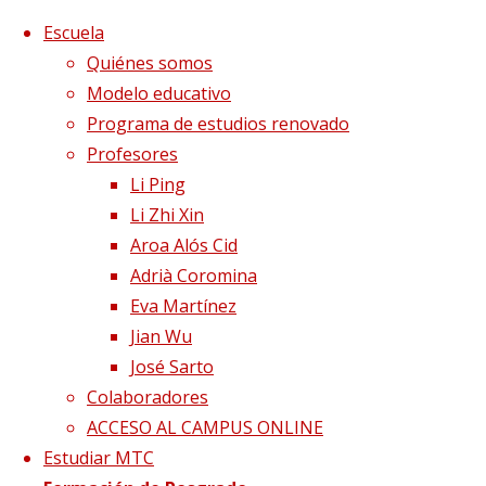
Saltar al contenido
x
Escuela
Quiénes somos
Modelo educativo
Programa de estudios renovado
Profesores
Li Ping
Li Zhi Xin
Aroa Alós Cid
Adrià Coromina
Eva Martínez
Jian Wu
José Sarto
Colaboradores
Página de Inicio
Adrià Coromina
ACCESO AL CAMPUS ONLINE
Estudiar MTC