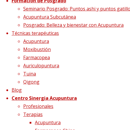
Formación de Posgrado
Seminario Posgrado: Puntos ashi y puntos gatill
Acupuntura Subcutánea
Posgrado: Belleza y bienestar con Acupuntura
Técnicas terapéuticas
Acupuntura
Moxibustión
Farmacopea
Adrià Coromina
Auriculopuntura
Tuina
Qigong
Blog
ADRIÀ COROMINA
Centro Sinergia Acupuntura
Profesionales
Terapias
CODERCH
Acupuntura