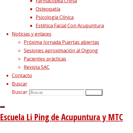
Farmacopea China
Osteopatía
Psicología Clínica
Estética Facial Con Acupuntura
Noticias y enlaces
Próxima Jornada Puertas abiertas
Sesiones aproximación al Qigong
Pacientes prácticas
Revista SAC
Contacto
Buscar
Buscar:
Buscar
Se diplomó en
acupuntura en 2005 por la escuela CENAC,
bajo la docencia de Li Ping. Ese mismo año
Escuela Li Ping de Acupuntura y MTC
cursó estudios y prácticas de medicina
tradicional china (tuina, acupuntura y