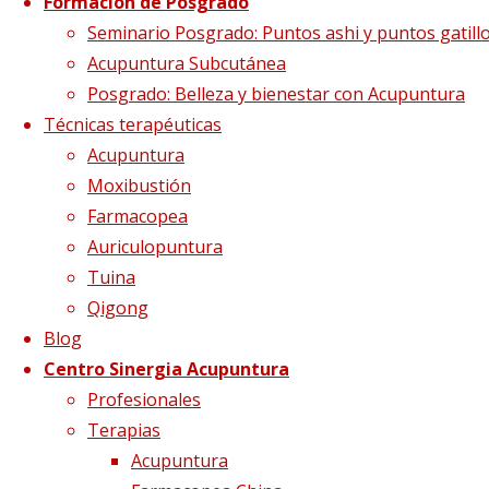
Formación de Posgrado
Programa de
Seminario Posgrado: Puntos ashi y puntos gatill
Acupuntura Subcutánea
Posgrado: Belleza y bienestar con Acupuntura
estudios renovado
Técnicas terapéuticas
Acupuntura
Moxibustión
Farmacopea
PROGRAMA DE
Auriculopuntura
Tuina
Qigong
ESTUDIOS
Blog
Centro Sinergia Acupuntura
Profesionales
RENOVADO
Terapias
Acupuntura