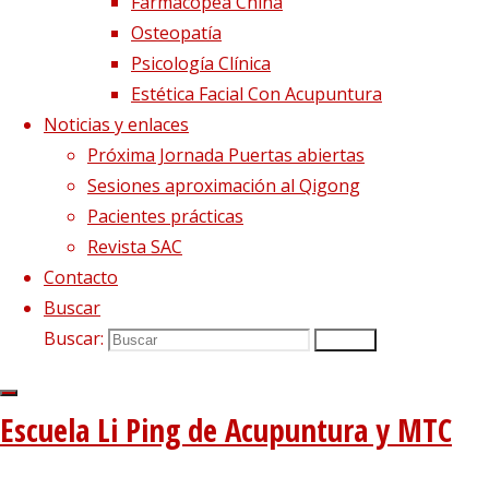
Farmacopea China
Osteopatía
Psicología Clínica
Damos cabida a los textos
Estética Facial Con Acupuntura
Noticias y enlaces
antiguos, adaptando el estudio
Próxima Jornada Puertas abiertas
Sesiones aproximación al Qigong
Pacientes prácticas
de la Acupuntura y la MTC a las
Revista SAC
Contacto
necesidades de nuestra época
Buscar
Buscar:
Buscar
Optimización del tiempo de estudio
Escuela Li Ping de Acupuntura y MTC
Hemos reorganizado el temario de las
asignaturas, para permitir completar