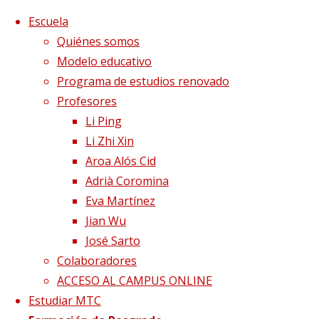
Saltar al contenido
x
Escuela
Quiénes somos
Modelo educativo
Programa de estudios renovado
Profesores
Li Ping
Li Zhi Xin
Aroa Alós Cid
Adrià Coromina
Eva Martínez
Jian Wu
José Sarto
Colaboradores
Página de Inicio
Programa de estudios
ACCESO AL CAMPUS ONLINE
renovado
Estudiar MTC