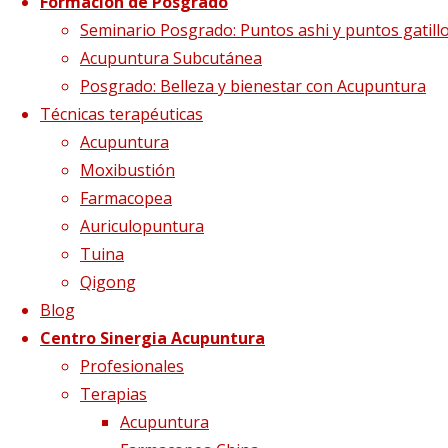
Formación de Posgrado
Seminario Posgrado: Puntos ashi y puntos gatill
Acupuntura Subcutánea
Posgrado: Belleza y bienestar con Acupuntura
FORMULARIO
DE
Técnicas terapéuticas
Acupuntura
Moxibustión
INSCRIPCIÓN
Farmacopea
Auriculopuntura
COMO PACIENTE
Tuina
Qigong
Blog
Centro Sinergia Acupuntura
Profesionales
Terapias
Acupuntura