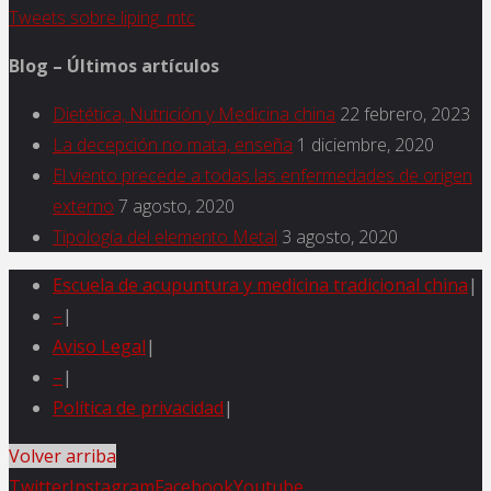
Tweets sobre liping_mtc
Blog – Últimos artículos
Dietética, Nutrición y Medicina china
22 febrero, 2023
La decepción no mata, enseña
1 diciembre, 2020
El viento precede a todas las enfermedades de origen
externo
7 agosto, 2020
Tipología del elemento Metal
3 agosto, 2020
Escuela de acupuntura y medicina tradicional china
|
–
|
Aviso Legal
|
–
|
Política de privacidad
|
Volver arriba
Twitter
Instagram
Facebook
Youtube