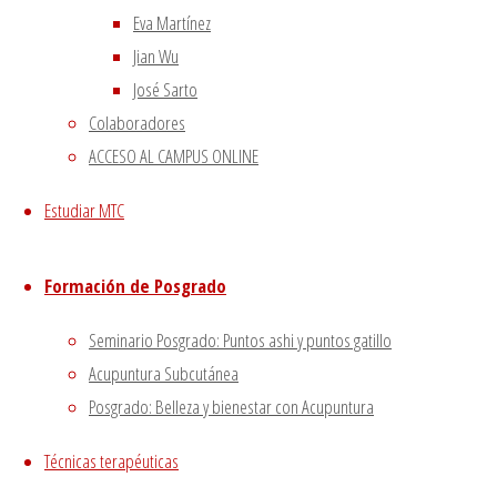
Eva Martínez
Las plazas son limitadas, y se reservarán por
estricto
orden de inscripción
.
Jian Wu
José Sarto
¡Te esperamos!
Colaboradores
ACCESO AL CAMPUS ONLINE
Estudiar MTC
Formación de Posgrado
Seminario Posgrado: Puntos ashi y puntos gatillo
Acupuntura Subcutánea
Posgrado: Belleza y bienestar con Acupuntura
Técnicas terapéuticas