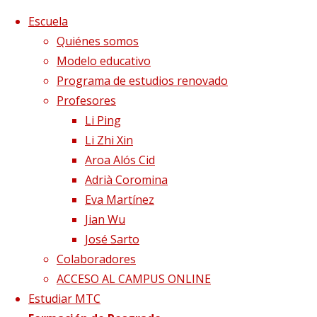
Saltar al contenido
x
Escuela
Quiénes somos
Modelo educativo
Programa de estudios renovado
Profesores
Li Ping
Li Zhi Xin
Aroa Alós Cid
Adrià Coromina
Eva Martínez
Jian Wu
José Sarto
Colaboradores
Página de Inicio
Pacientes prácticas
ACCESO AL CAMPUS ONLINE
Estudiar MTC
Pacientes prácticas