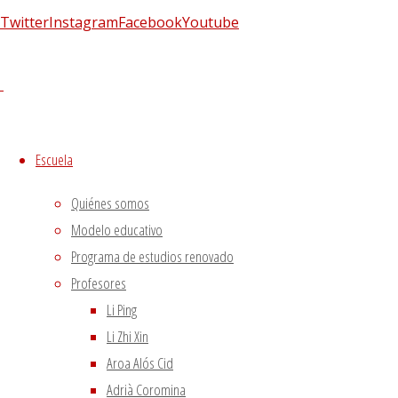
para tratar a quienes lo deseen con
acupuntura
Twitter
Instagram
Facebook
Youtube
y moxibustión
.
La Escuela ofrecerá sesiones de acupuntura de
periodicidad semanal, a cargo de los
Graduados
de la Escuela
, bajo la directa
supervisión de
Terapeutas Profesionales
.
Escuela
Como siempre, el
tratamiento será gratuito
, si
Quiénes somos
bien el paciente deberá abonar
10 euros
al
Modelo educativo
término de cada sesión en concepto de gastos
Programa de estudios renovado
derivados de
mantenimiento y gestión, y de
Profesores
agujas y demás material.
Li Ping
Las sesiones tendrán lugar en la consulta de
Li Zhi Xin
la
Escuela Li Ping: C/ Consell de Cent, 355, 2º
Aroa Alós Cid
(Barcelona).
Adrià Coromina