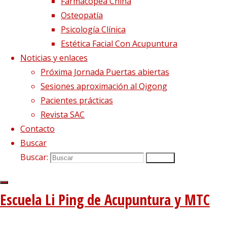
Farmacopea China
Osteopatía
Psicología Clínica
Estética Facial Con Acupuntura
Noticias y enlaces
Próxima Jornada Puertas abiertas
Sesiones aproximación al Qigong
Pacientes prácticas
Revista SAC
¡VUELVEN LAS PRÁCTICAS
Contacto
Buscar
CLÍNICAS DE ACUPUNTURA EN
Buscar:
Buscar
LA ESCUELA LI PING!
Escuela Li Ping de Acupuntura y MTC
La Escuela Li Ping abre de nuevo sus puertas