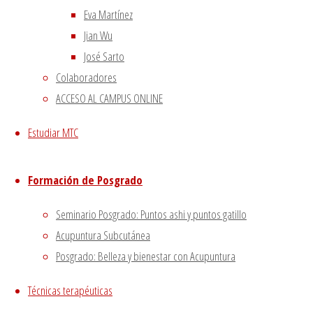
Dietética, Nutrición y Medicina china
22 febrero, 2023
Eva Martínez
La decepción no mata, enseña
1 diciembre, 2020
Jian Wu
El viento precede a todas las enfermedades de origen e
José Sarto
Tipología del elemento Metal
3 agosto, 2020
Colaboradores
ACCESO AL CAMPUS ONLINE
Escuela de acupuntura y medicina tradicional china
|
–
|
Estudiar MTC
Aviso Legal
|
–
|
Política de privacidad
|
Formación de Posgrado
Volver arriba
Seminario Posgrado: Puntos ashi y puntos gatillo
Twitter
Instagram
Facebook
Youtube
Acupuntura Subcutánea
Utilizamos cookies propias y de terceros para proporciona
Posgrado: Belleza y bienestar con Acupuntura
Si haces click asumiremos que aceptas su utilización.
Acept
Técnicas terapéuticas