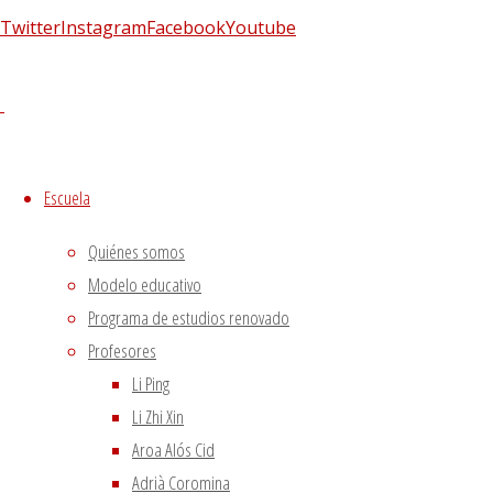
Enfermedades físicas:
Apoyo psico
Twitter
Instagram
Facebook
Youtube
Enfermedad cardiovascular:
Preve
Técnicas de relajación:
reeducación
autógena de Schultz.
Profesionales
Escuela
Quiénes somos
Modelo educativo
Teresa Arias Limeres
Programa de estudios renovado
Profesores
Síguenos en Twitter
Li Ping
Tweets sobre liping_mtc
Li Zhi Xin
Aroa Alós Cid
Blog – Últimos artículos
Adrià Coromina