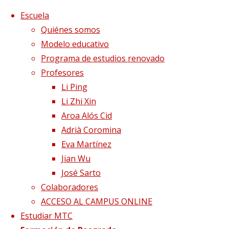
Saltar al contenido
x
Escuela
Quiénes somos
Modelo educativo
Programa de estudios renovado
Profesores
Li Ping
Li Zhi Xin
Aroa Alós Cid
Adrià Coromina
Eva Martínez
Jian Wu
José Sarto
Colaboradores
Página de Inicio
Clínica Sinergia
Terapias
ACCESO AL CAMPUS ONLINE
Estudiar MTC