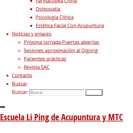
Orientación y terapia.
Farmacopea China
Osteopatía
Psicología Clínica
Estética Facial Con Acupuntura
La psicoterapia ayuda a trasnformar los
Noticias y enlaces
Próxima Jornada Puertas abiertas
El trabajo terapético se desarrolla desd
Sesiones aproximación al Qigong
necesidad de aumentar nuestra coprensió
Pacientes prácticas
Conocer mejor nuestros recursos nos ayu
Revista SAC
Contacto
La ansiedad, la hostilidad, el aislamiento 
Buscar
Desarrollando nuestros recursos person
Buscar:
Buscar
de vidas poco saludables
.
Trastornos del estado de ánimo 
Escuela Li Ping de Acupuntura y MTC
trastornos de la alimentación.
Trastornos de adicciones:
deshabit