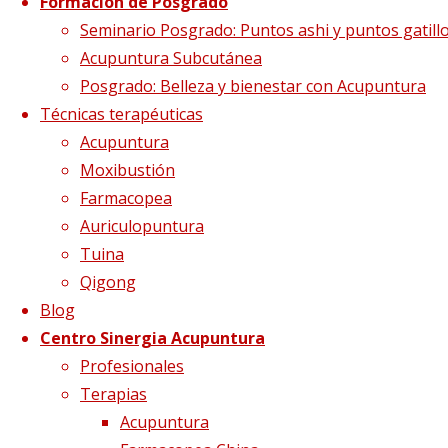
Psicología clínica
Formación de Posgrado
Seminario Posgrado: Puntos ashi y puntos gatill
Acupuntura Subcutánea
Posgrado: Belleza y bienestar con Acupuntura
Técnicas terapéuticas
Acupuntura
Moxibustión
Farmacopea
C/ Consell de Cent, 355, 2ª – 08007 Barce
Auriculopuntura
Teléfono:
933 176 369 / 933 176 369
Tuina
Qigong
Blog
Psicología clín
Centro Sinergia Acupuntura
Profesionales
Terapias
Acupuntura