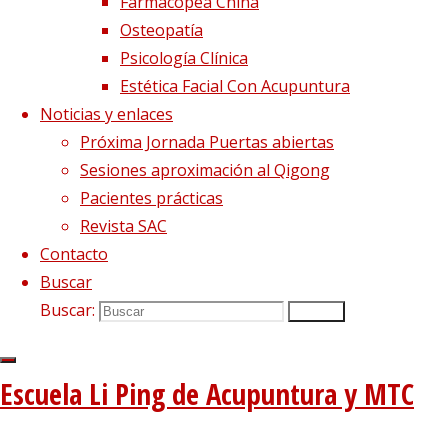
Farmacopea China
El viento precede a todas las enfermedades de origen
Osteopatía
externo
7 agosto, 2020
Psicología Clínica
Tipología del elemento Metal
3 agosto, 2020
Estética Facial Con Acupuntura
Escuela de acupuntura y medicina tradicional china
|
Noticias y enlaces
–
|
Próxima Jornada Puertas abiertas
Aviso Legal
|
Sesiones aproximación al Qigong
–
|
Pacientes prácticas
Política de privacidad
|
Revista SAC
Contacto
Volver arriba
Buscar
Twitter
Instagram
Facebook
Youtube
Buscar:
Buscar
Utilizamos cookies propias
Funciona con
Fluida
&
WordPress.
y de terceros para proporcionarte una mejor experiencia
de navegación.
Escuela Li Ping de Acupuntura y MTC
Si haces click asumiremos que aceptas su utilización.
Aceptar