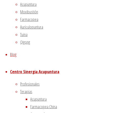
Acupuntura
these cookies on your website.
Moxibustión
GUARDAR Y ACEPTAR
Farmacopea
Auriculopuntura
Tuina
Qigong
Blog
Centro Sinergia Acupuntura
Profesionales
Terapias
Acupuntura
Farmacopea China