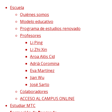
Saltar al contenido
x
Escuela
Quiénes somos
Modelo educativo
Programa de estudios renovado
Profesores
Li Ping
Li Zhi Xin
Aroa Alós Cid
Adrià Coromina
Eva Martínez
Jian Wu
José Sarto
Colaboradores
Página de Inicio
Clínica Sinergia
ACCESO AL CAMPUS ONLINE
Estudiar MTC