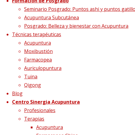
Clínica Sinergia
Formación de Posgrado
Seminario Posgrado: Puntos ashi y puntos gatill
Acupuntura Subcutánea
Posgrado: Belleza y bienestar con Acupuntura
Técnicas terapéuticas
PROFESIONALES
Acupuntura
Moxibustión
Farmacopea
TERAPIAS
Auriculopuntura
Tuina
Síguenos en Twitter
Qigong
Tweets sobre liping_mtc
Blog
Centro Sinergia Acupuntura
Blog – Últimos artículos
Profesionales
Terapias
Dietética, Nutrición y Medicina china
22 febrero, 2023
Acupuntura
La decepción no mata, enseña
1 diciembre, 2020