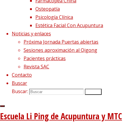
Farmacopea China
Osteopatía
Psicología Clínica
Estética Facial Con Acupuntura
Noticias y enlaces
Próxima Jornada Puertas abiertas
Sesiones aproximación al Qigong
Nanjing University Of
Pacientes prácticas
Chinese Medicine
Revista SAC
Contacto
Buscar
Buscar:
Buscar
Escuela Li Ping de Acupuntura y MTC
SI QUIERES APRENDER LA
AUTÉNTICA MEDICINA CHINA,
ELIGE A LOS AUTÉNTICOS