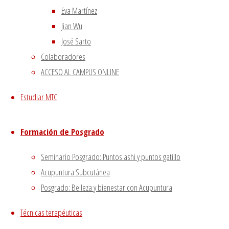
–
|
Eva Martínez
Aviso Legal
|
Jian Wu
–
|
José Sarto
Política de privacidad
|
Colaboradores
ACCESO AL CAMPUS ONLINE
Volver arriba
Twitter
Instagram
Facebook
Youtube
Estudiar MTC
Utilizamos cookies propias
Funciona con
Fluida
&
WordPress.
y de terceros para proporcionarte una mejor experiencia
de navegación.
Formación de Posgrado
Si haces click asumiremos que aceptas su utilización.
Seminario Posgrado: Puntos ashi y puntos gatillo
Aceptar
Acupuntura Subcutánea
Posgrado: Belleza y bienestar con Acupuntura
Cerrar
Técnicas terapéuticas