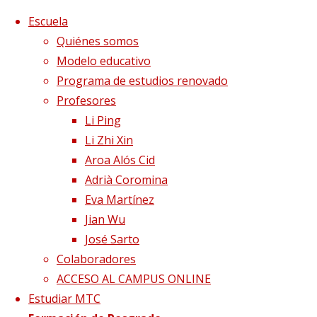
Saltar al contenido
x
Escuela
Quiénes somos
Modelo educativo
Programa de estudios renovado
Profesores
Li Ping
Li Zhi Xin
Aroa Alós Cid
Adrià Coromina
Eva Martínez
Jian Wu
José Sarto
Colaboradores
Página de Inicio
Con la colaboración de
ACCESO AL CAMPUS ONLINE
Estudiar MTC