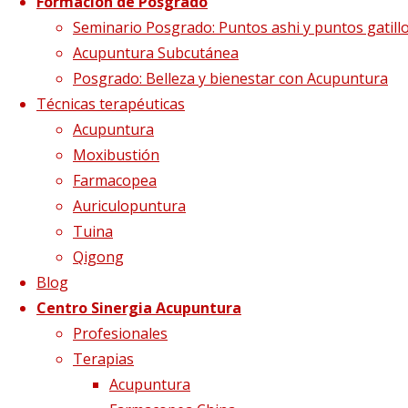
Con la
Formación de Posgrado
Seminario Posgrado: Puntos ashi y puntos gatill
Acupuntura Subcutánea
colaboración de
Posgrado: Belleza y bienestar con Acupuntura
Técnicas terapéuticas
Acupuntura
Moxibustión
Farmacopea
Auriculopuntura
Tuina
Qigong
Blog
Centro Sinergia Acupuntura
Shanghai University of
Profesionales
Traditional Chinese
Terapias
Acupuntura
Medicine