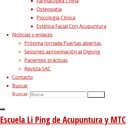
Farmacopea China
Osteopatía
Psicología Clínica
Estética Facial Con Acupuntura
Noticias y enlaces
Próxima Jornada Puertas abiertas
Sesiones aproximación al Qigong
Hola,
Pacientes prácticas
Revista SAC
Vemos que te has inscrito para participar en
Contacto
una de nuestras
SESIONES DE QIGONG
.
Buscar
Si te has registrado para una
SESIÓN
Buscar:
Buscar
PRESENCIAL
, te recordamos que se realizará
en:
Escuela Li Ping de Acupuntura y MTC
Viernes 26 septiembre:
Escuela Li Ping (C/
Consell de Cent, 355 2ª – Barcelona)