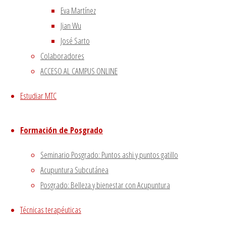
Eva Martínez
Síguenos en Twitter
Jian Wu
José Sarto
Tweets sobre liping_mtc
Colaboradores
Blog – Últimos artículos
ACCESO AL CAMPUS ONLINE
Dietética, Nutrición y Medicina china
22 febrero, 2023
Estudiar MTC
La decepción no mata, enseña
1 diciembre, 2020
El viento precede a todas las enfermedades de origen
externo
7 agosto, 2020
Formación de Posgrado
Tipología del elemento Metal
3 agosto, 2020
Seminario Posgrado: Puntos ashi y puntos gatillo
Escuela de acupuntura y medicina tradicional china
|
Acupuntura Subcutánea
–
|
Posgrado: Belleza y bienestar con Acupuntura
Aviso Legal
|
–
|
Técnicas terapéuticas
Política de privacidad
|