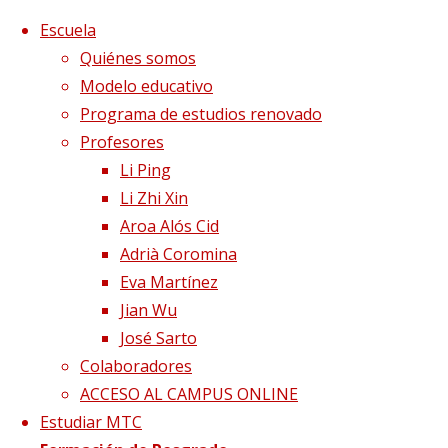
Saltar al contenido
x
Escuela
Quiénes somos
Modelo educativo
Programa de estudios renovado
Profesores
Li Ping
Li Zhi Xin
Aroa Alós Cid
Adrià Coromina
Eva Martínez
Jian Wu
José Sarto
Colaboradores
Página de Inicio
Confirmación asistencia
ACCESO AL CAMPUS ONLINE
sesión Qigong – presencial
Estudiar MTC