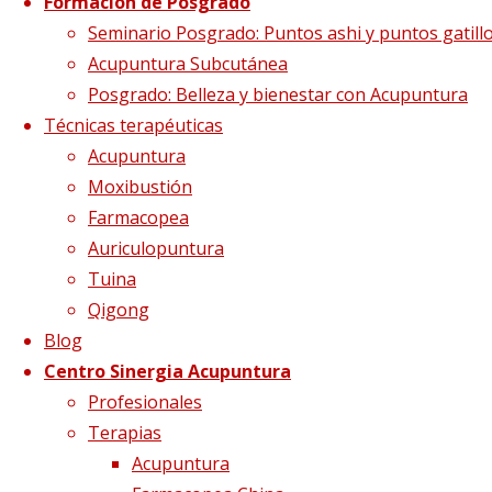
Formación de Posgrado
Confirmación
Seminario Posgrado: Puntos ashi y puntos gatill
Acupuntura Subcutánea
Posgrado: Belleza y bienestar con Acupuntura
asistencia sesión
Técnicas terapéuticas
Acupuntura
Qigong –
Moxibustión
Farmacopea
Auriculopuntura
presencial
Tuina
Qigong
Blog
Centro Sinergia Acupuntura
Profesionales
Terapias
Acupuntura