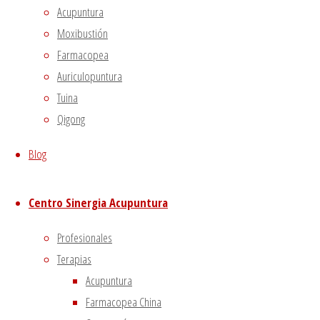
contents are termed as non-necessary cookies. It is
Acupuntura
mandatory to procure user consent prior to running
Moxibustión
these cookies on your website.
Farmacopea
GUARDAR Y ACEPTAR
Auriculopuntura
Tuina
Qigong
Blog
Centro Sinergia Acupuntura
Profesionales
Terapias
Acupuntura
Farmacopea China