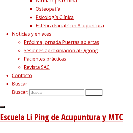
Farmacopea China
La decepción no mata, enseña
1 diciembre, 2020
Osteopatía
El viento precede a todas las enfermedades de origen
Psicología Clínica
externo
7 agosto, 2020
Estética Facial Con Acupuntura
Tipología del elemento Metal
3 agosto, 2020
Noticias y enlaces
Próxima Jornada Puertas abiertas
Escuela de acupuntura y medicina tradicional china
|
Sesiones aproximación al Qigong
–
|
Pacientes prácticas
Aviso Legal
|
Revista SAC
–
|
Contacto
Política de privacidad
|
Buscar
Volver arriba
Buscar:
Buscar
Twitter
Instagram
Facebook
Youtube
Utilizamos cookies propias
Funciona con
Fluida
&
WordPress.
y de terceros para proporcionarte una mejor experiencia
Escuela Li Ping de Acupuntura y MTC
de navegación.
Si haces click asumiremos que aceptas su utilización.