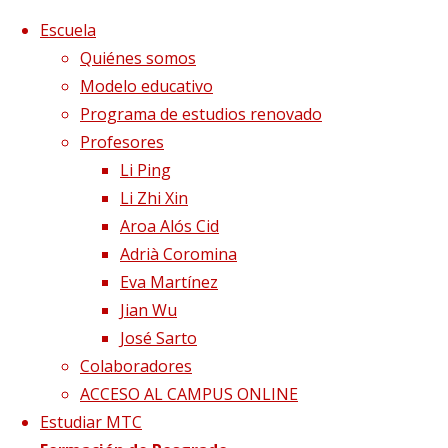
Saltar al contenido
x
Escuela
Quiénes somos
Modelo educativo
Programa de estudios renovado
Profesores
Li Ping
Li Zhi Xin
Aroa Alós Cid
Adrià Coromina
Eva Martínez
Jian Wu
José Sarto
Colaboradores
Página de Inicio
Gracias por tu mensaje
ACCESO AL CAMPUS ONLINE
Estudiar MTC