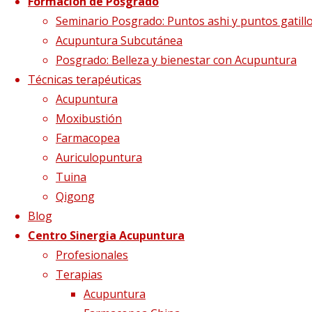
Gracias por tu
Formación de Posgrado
Seminario Posgrado: Puntos ashi y puntos gatill
Acupuntura Subcutánea
mensaje
Posgrado: Belleza y bienestar con Acupuntura
Técnicas terapéuticas
Acupuntura
Tu formulario ha sido enviado
Moxibustión
correctamente
, comprueba tu bandeja de
Farmacopea
entrada.
Auriculopuntura
Tuina
Volver a inicio
Qigong
Síguenos en Twitter
Blog
Centro Sinergia Acupuntura
Tweets sobre liping_mtc
Profesionales
Blog – Últimos artículos
Terapias
Acupuntura
Dietética, Nutrición y Medicina china
22 febrero, 2023