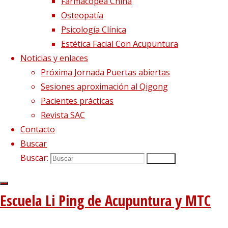
Tweets sobre liping_mtc
Farmacopea China
Osteopatía
Blog – Últimos artículos
Psicología Clínica
Estética Facial Con Acupuntura
Dietética, Nutrición y Medicina china
22 febrero, 2023
Noticias y enlaces
La decepción no mata, enseña
1 diciembre, 2020
Próxima Jornada Puertas abiertas
El viento precede a todas las enfermedades de origen
Sesiones aproximación al Qigong
externo
7 agosto, 2020
Pacientes prácticas
Tipología del elemento Metal
3 agosto, 2020
Revista SAC
Escuela de acupuntura y medicina tradicional china
|
Contacto
–
|
Buscar
Aviso Legal
|
Buscar:
Buscar
–
|
Política de privacidad
|
Escuela Li Ping de Acupuntura y MTC
Volver arriba
Twitter
Instagram
Facebook
Youtube