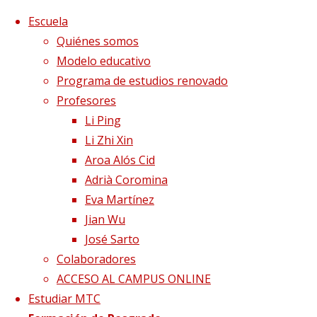
Saltar al contenido
x
Escuela
Quiénes somos
Modelo educativo
Programa de estudios renovado
Profesores
Li Ping
Li Zhi Xin
Aroa Alós Cid
Adrià Coromina
Eva Martínez
Jian Wu
José Sarto
Colaboradores
Página de Inicio
Gracias por rellenar el
ACCESO AL CAMPUS ONLINE
formulario
Estudiar MTC