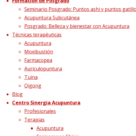
Formación de Posgrado
Gracias por
Seminario Posgrado: Puntos ashi y puntos gatill
Acupuntura Subcutánea
Posgrado: Belleza y bienestar con Acupuntura
rellenar el
Técnicas terapéuticas
Acupuntura
formulario
Moxibustión
Farmacopea
Auriculopuntura
Tuina
Tu formulario ha sido enviado
Qigong
correctamente
, comprueba tu bandeja de
Blog
entrada.
Centro Sinergia Acupuntura
Volver al inicio
Profesionales
Terapias
Síguenos en Twitter
Acupuntura