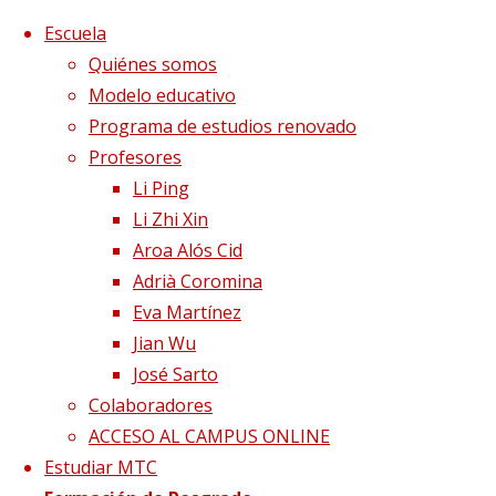
Saltar al contenido
x
Escuela
Quiénes somos
Modelo educativo
Programa de estudios renovado
Profesores
Li Ping
Li Zhi Xin
Aroa Alós Cid
Adrià Coromina
Eva Martínez
Jian Wu
José Sarto
Colaboradores
Página de Inicio
Centros colaboradores
logo
ACCESO AL CAMPUS ONLINE
SAC2
Estudiar MTC