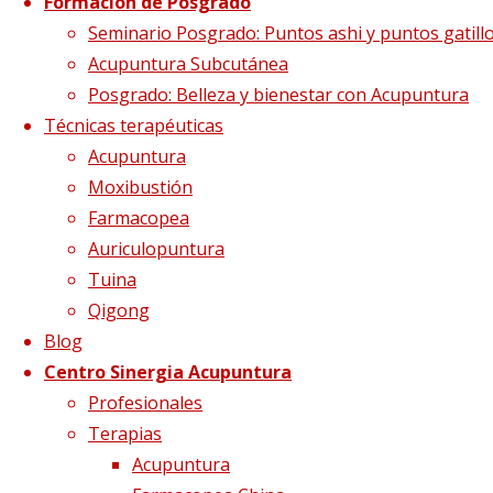
Formación de Posgrado
logo SAC2
Seminario Posgrado: Puntos ashi y puntos gatill
Acupuntura Subcutánea
Posgrado: Belleza y bienestar con Acupuntura
Técnicas terapéuticas
Tamaño completo
583 × 115
pixels
Centros
Acupuntura
colaboradores
Moxibustión
Farmacopea
Auriculopuntura
Tuina
Qigong
Imagen siguiente
Blog
Centro Sinergia Acupuntura
Síguenos en Twitter
Profesionales
Tweets sobre liping_mtc
Terapias
Acupuntura
Blog – Últimos artículos