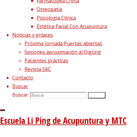
Farmacopea China
Dietética, Nutrición y Medicina china
22 febrero, 2023
Osteopatía
La decepción no mata, enseña
1 diciembre, 2020
Psicología Clínica
El viento precede a todas las enfermedades de origen
Estética Facial Con Acupuntura
externo
7 agosto, 2020
Noticias y enlaces
Tipología del elemento Metal
3 agosto, 2020
Próxima Jornada Puertas abiertas
Sesiones aproximación al Qigong
Escuela de acupuntura y medicina tradicional china
|
Pacientes prácticas
–
|
Revista SAC
Aviso Legal
|
Contacto
–
|
Buscar
Política de privacidad
|
Buscar:
Buscar
Volver arriba
Twitter
Instagram
Facebook
Youtube
Escuela Li Ping de Acupuntura y MTC
Utilizamos cookies propias
Funciona con
Fluida
&
WordPress.
y de terceros para proporcionarte una mejor experiencia
de navegación.