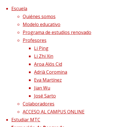
Saltar al contenido
x
Escuela
Quiénes somos
Modelo educativo
Programa de estudios renovado
Profesores
Li Ping
Li Zhi Xin
Aroa Alós Cid
Adrià Coromina
Eva Martínez
Jian Wu
José Sarto
Colaboradores
Página de Inicio
Puertas abiertas
Puertas
ACCESO AL CAMPUS ONLINE
Abiertas 2022 (Slider) (1920 x 1080 px)
Estudiar MTC