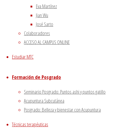
Política de privacidad
|
Eva Martínez
Volver arriba
Jian Wu
Twitter
Instagram
Facebook
Youtube
José Sarto
Utilizamos cookies propias
Funciona con
Fluida
&
WordPress.
Colaboradores
y de terceros para proporcionarte una mejor experiencia
ACCESO AL CAMPUS ONLINE
de navegación.
Si haces click asumiremos que aceptas su utilización.
Estudiar MTC
Aceptar
Formación de Posgrado
Cerrar
Seminario Posgrado: Puntos ashi y puntos gatillo
Acupuntura Subcutánea
Privacy Overview
Posgrado: Belleza y bienestar con Acupuntura
Técnicas terapéuticas