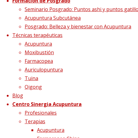
Formación de Posgrado
Puertas Abiertas
Seminario Posgrado: Puntos ashi y puntos gatill
Acupuntura Subcutánea
Posgrado: Belleza y bienestar con Acupuntura
2022 (Slider) (1920
Técnicas terapéuticas
Acupuntura
x 1080 px)
Moxibustión
Farmacopea
Auriculopuntura
Tuina
Tamaño completo
2880 × 1620
pixels
Puertas
Qigong
abiertas
Blog
Centro Sinergia Acupuntura
Profesionales
Terapias
Acupuntura