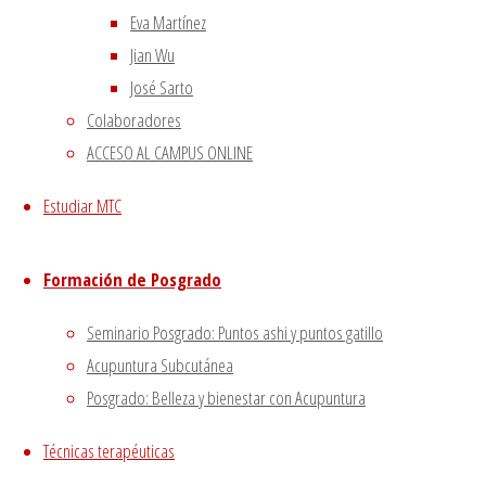
–
|
Eva Martínez
Política de privacidad
|
Jian Wu
Volver arriba
José Sarto
Twitter
Instagram
Facebook
Youtube
Colaboradores
Utilizamos cookies propias
Funciona con
Fluida
&
WordPress.
ACCESO AL CAMPUS ONLINE
y de terceros para proporcionarte una mejor experiencia
de navegación.
Estudiar MTC
Si haces click asumiremos que aceptas su utilización.
Aceptar
Formación de Posgrado
Seminario Posgrado: Puntos ashi y puntos gatillo
Cerrar
Acupuntura Subcutánea
Posgrado: Belleza y bienestar con Acupuntura
Privacy Overview
Técnicas terapéuticas