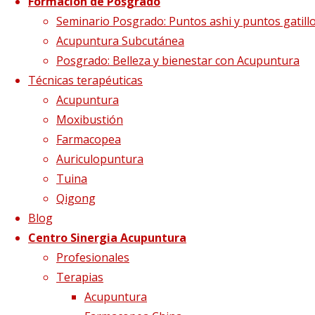
Formación de Posgrado
Formación MTC
Seminario Posgrado: Puntos ashi y puntos gatill
Acupuntura Subcutánea
Posgrado: Belleza y bienestar con Acupuntura
2022 (Slider) (1920
Técnicas terapéuticas
Acupuntura
x 1080 px)
Moxibustión
Farmacopea
Auriculopuntura
Tuina
Tamaño completo
3840 × 2160
pixels
Puertas
Qigong
abiertas
Blog
Centro Sinergia Acupuntura
Profesionales
Terapias
Acupuntura