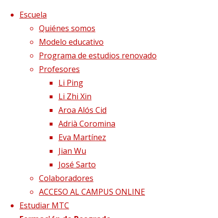
Saltar al contenido
x
Escuela
Quiénes somos
Modelo educativo
Programa de estudios renovado
Profesores
Li Ping
Li Zhi Xin
Aroa Alós Cid
Adrià Coromina
Eva Martínez
Jian Wu
José Sarto
Colaboradores
Página de Inicio
Puertas abiertas
Formación
ACCESO AL CAMPUS ONLINE
MTC 2022 (Slider) (1920 x 1080 px)
Estudiar MTC