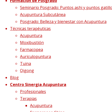
Formación de Posgrado
agua riñones
Seminario Posgrado: Puntos ashi y puntos gatill
Acupuntura Subcutánea
Posgrado: Belleza y bienestar con Acupuntura
Técnicas terapéuticas
Tamaño completo
679 × 457
pixels
Beber en
Acupuntura
exceso, forzando a los riñones
Moxibustión
Farmacopea
Auriculopuntura
Tuina
Qigong
Blog
Centro Sinergia Acupuntura
Profesionales
Terapias
Acupuntura