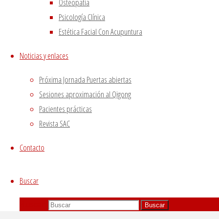
Osteopatía
GUARDAR Y ACEPTAR
Psicología Clínica
Estética Facial Con Acupuntura
Noticias y enlaces
Próxima Jornada Puertas abiertas
Sesiones aproximación al Qigong
Pacientes prácticas
Revista SAC
Contacto
Buscar
Buscar:
Buscar