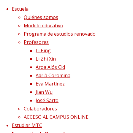
Saltar al contenido
x
Escuela
Quiénes somos
Modelo educativo
Programa de estudios renovado
Profesores
Li Ping
Li Zhi Xin
Aroa Alós Cid
Adrià Coromina
Eva Martínez
Jian Wu
José Sarto
Colaboradores
Página de Inicio
Blog
Beber en exceso,
ACCESO AL CAMPUS ONLINE
forzando a los riñones
agua riñones
Estudiar MTC