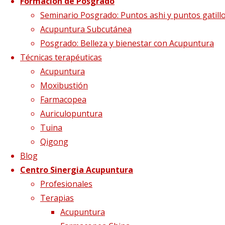
pulmon1
Formación de Posgrado
Seminario Posgrado: Puntos ashi y puntos gatill
Acupuntura Subcutánea
Posgrado: Belleza y bienestar con Acupuntura
Tamaño completo
735 × 536
pixels
Las c
Técnicas terapéuticas
Acupuntura
Moxibustión
Farmacopea
Auriculopuntura
Tuina
Qigong
Blog
Centro Sinergia Acupuntura
Profesionales
Terapias
Acupuntura