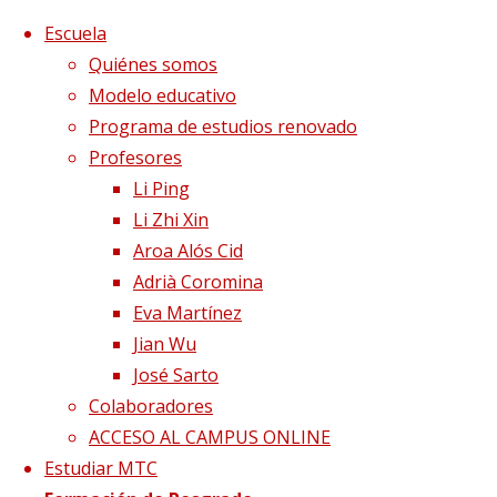
Saltar al contenido
x
Escuela
Quiénes somos
Modelo educativo
Programa de estudios renovado
Profesores
Li Ping
Li Zhi Xin
Aroa Alós Cid
Adrià Coromina
Eva Martínez
Jian Wu
José Sarto
Colaboradores
Página de Inicio
Blog
Las causas de la n
ACCESO AL CAMPUS ONLINE
Estudiar MTC