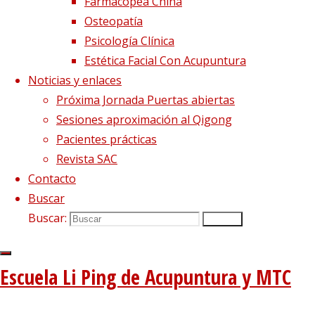
Farmacopea China
Osteopatía
Psicología Clínica
Estética Facial Con Acupuntura
Noticias y enlaces
Próxima Jornada Puertas abiertas
Sesiones aproximación al Qigong
Pacientes prácticas
Imagen anterior
Revista SAC
Imagen siguiente
Contacto
Buscar
Síguenos en Twitter
Buscar:
Buscar
Tweets sobre liping_mtc
Blog – Últimos artículos
Escuela Li Ping de Acupuntura y MTC
Dietética, Nutrición y Medicina china
22 febrero, 2023
La decepción no mata, enseña
1 diciembre, 2020