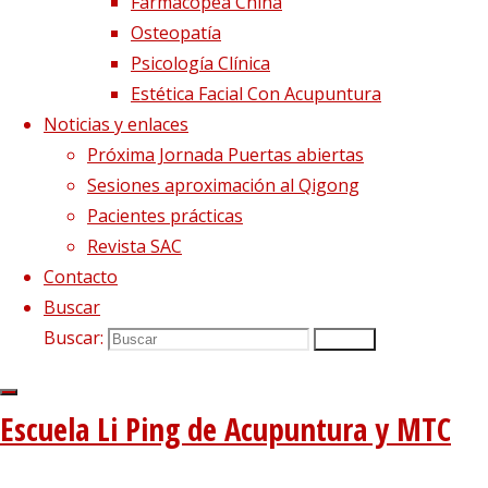
Farmacopea China
Osteopatía
Psicología Clínica
Estética Facial Con Acupuntura
Noticias y enlaces
Próxima Jornada Puertas abiertas
Sesiones aproximación al Qigong
Pacientes prácticas
Revista SAC
Contacto
Buscar
Buscar:
Buscar
Escuela Li Ping de Acupuntura y MTC
Te confirmamos la plaza para la
Jornada de
Si has elegido la opción
PRESENCIAL
, unos