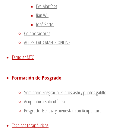
El viento precede a todas las enfermedades de origen e
Eva Martínez
Tipología del elemento Metal
3 agosto, 2020
Jian Wu
Escuela de acupuntura y medicina tradicional china
|
José Sarto
–
|
Colaboradores
Aviso Legal
|
ACCESO AL CAMPUS ONLINE
–
|
Estudiar MTC
Política de privacidad
|
Volver arriba
Formación de Posgrado
Twitter
Instagram
Facebook
Youtube
Utilizamos cookies propias y de terceros para proporciona
Seminario Posgrado: Puntos ashi y puntos gatillo
Si haces click asumiremos que aceptas su utilización.
Acept
Acupuntura Subcutánea
Posgrado: Belleza y bienestar con Acupuntura
Cerrar
Técnicas terapéuticas