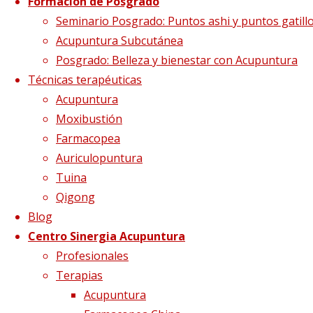
Formación de Posgrado
Seminario Posgrado: Puntos ashi y puntos gatill
Acupuntura Subcutánea
Posgrado: Belleza y bienestar con Acupuntura
Técnicas terapéuticas
Acupuntura
Moxibustión
Confirmación asi
Farmacopea
Auriculopuntura
Tuina
Qigong
Blog
Centro Sinergia Acupuntura
Profesionales
Terapias
Acupuntura