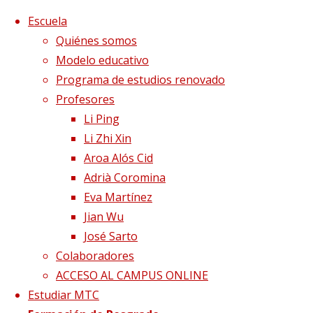
Saltar al contenido
x
Escuela
Quiénes somos
Modelo educativo
Programa de estudios renovado
Profesores
Li Ping
Li Zhi Xin
Aroa Alós Cid
Adrià Coromina
Eva Martínez
Jian Wu
José Sarto
Colaboradores
Página de Inicio
Confirmación asistencia 
ACCESO AL CAMPUS ONLINE
Estudiar MTC