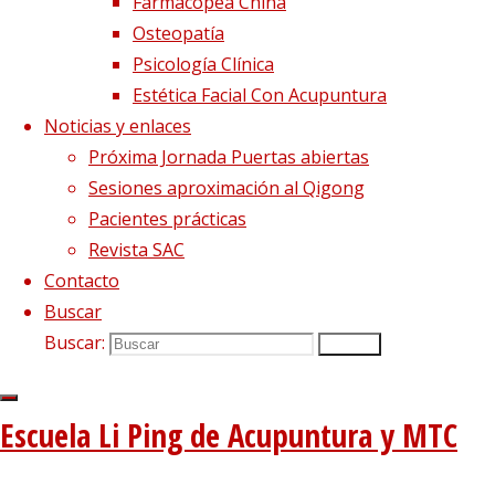
Farmacopea China
Osteopatía
Psicología Clínica
Estética Facial Con Acupuntura
Noticias y enlaces
Próxima Jornada Puertas abiertas
Sesiones aproximación al Qigong
Pacientes prácticas
Revista SAC
Contacto
Buscar
Imagen siguiente
Buscar:
Buscar
Síguenos en Twitter
Tweets sobre liping_mtc
Escuela Li Ping de Acupuntura y MTC
Blog – Últimos artículos