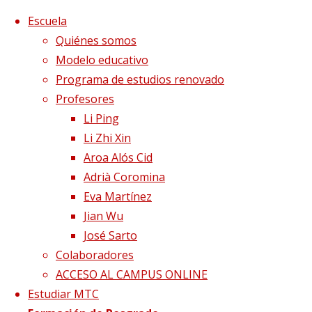
Saltar al contenido
x
Escuela
Quiénes somos
Modelo educativo
Programa de estudios renovado
Profesores
Li Ping
Li Zhi Xin
Aroa Alós Cid
Adrià Coromina
Eva Martínez
Jian Wu
José Sarto
Colaboradores
Página de Inicio
Blog
Dolor por plenitud o
ACCESO AL CAMPUS ONLINE
por vacío
presión puntos
Estudiar MTC