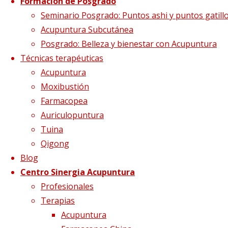
Formación de Posgrado
presión puntos
Seminario Posgrado: Puntos ashi y puntos gatill
Acupuntura Subcutánea
Posgrado: Belleza y bienestar con Acupuntura
Técnicas terapéuticas
Tamaño completo
840 × 560
pixels
Dolor por
Acupuntura
plenitud o por vacío
Moxibustión
Farmacopea
Auriculopuntura
Tuina
Qigong
Blog
Centro Sinergia Acupuntura
Profesionales
Terapias
Acupuntura