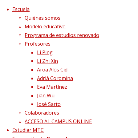
Saltar al contenido
x
Escuela
Quiénes somos
Modelo educativo
Programa de estudios renovado
Profesores
Li Ping
Li Zhi Xin
Aroa Alós Cid
Adrià Coromina
Eva Martínez
Jian Wu
José Sarto
Colaboradores
Página de Inicio
Blog
Estancamiento de Q
ACCESO AL CAMPUS ONLINE
Estudiar MTC