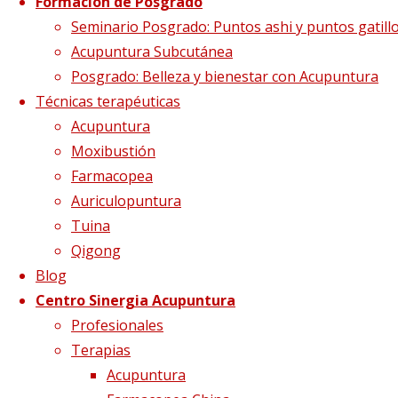
Meandros
Formación de Posgrado
Seminario Posgrado: Puntos ashi y puntos gatill
Acupuntura Subcutánea
Posgrado: Belleza y bienestar con Acupuntura
Tamaño completo
1251 × 565
pixels
Esta
Técnicas terapéuticas
Acupuntura
Moxibustión
Farmacopea
Auriculopuntura
Tuina
Qigong
Blog
Centro Sinergia Acupuntura
Profesionales
Terapias
Acupuntura