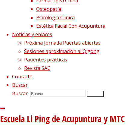
Farmacopea China
Osteopatía
Psicología Clínica
Estética Facial Con Acupuntura
Noticias y enlaces
Imagen anterior
Próxima Jornada Puertas abiertas
Imagen siguiente
Sesiones aproximación al Qigong
Pacientes prácticas
Síguenos en Twitter
Revista SAC
Contacto
Tweets sobre liping_mtc
Buscar
Blog – Últimos artículos
Buscar:
Buscar
Dietética, Nutrición y Medicina china
22 febrero, 2023
La decepción no mata, enseña
1 diciembre, 2020
Escuela Li Ping de Acupuntura y MTC
El viento precede a todas las enfermedades de origen e
Tipología del elemento Metal
3 agosto, 2020