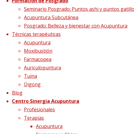
Formación de Posgrado
Seminario Posgrado: Puntos ashi y puntos gatill
cerebro-
Acupuntura Subcutánea
Posgrado: Belleza y bienestar con Acupuntura
Técnicas terapéuticas
estómago1
Acupuntura
Moxibustión
Farmacopea
Tamaño completo
560 × 300
pixels
¿Por qué
Auriculopuntura
llamamos al Estómago el segundo Cerebro?
Tuina
Qigong
Blog
Centro Sinergia Acupuntura
Profesionales
Terapias
Acupuntura