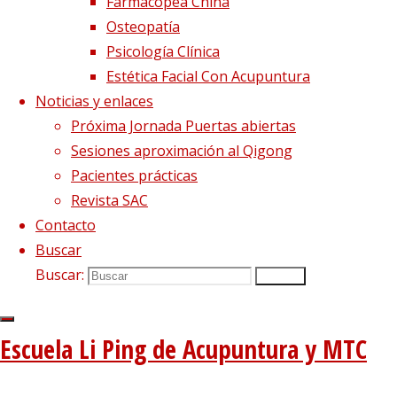
Farmacopea China
Osteopatía
Psicología Clínica
Estética Facial Con Acupuntura
Noticias y enlaces
Imagen siguiente
Próxima Jornada Puertas abiertas
Sesiones aproximación al Qigong
Síguenos en Twitter
Pacientes prácticas
Tweets sobre liping_mtc
Revista SAC
Contacto
Blog – Últimos artículos
Buscar
Dietética, Nutrición y Medicina china
22 febrero, 2023
Buscar:
Buscar
La decepción no mata, enseña
1 diciembre, 2020
El viento precede a todas las enfermedades de origen
Escuela Li Ping de Acupuntura y MTC
externo
7 agosto, 2020
Tipología del elemento Metal
3 agosto, 2020