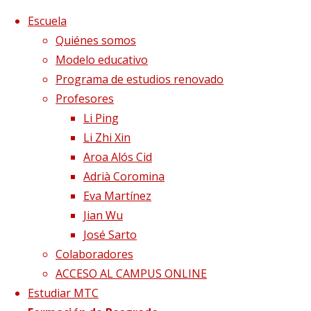
Saltar al contenido
x
Escuela
Quiénes somos
Modelo educativo
Programa de estudios renovado
Profesores
Li Ping
Li Zhi Xin
Aroa Alós Cid
Adrià Coromina
Eva Martínez
Jian Wu
José Sarto
Colaboradores
Página de Inicio
Blog
¿Por qué llamamos al
ACCESO AL CAMPUS ONLINE
Estómago el segundo Cerebro?
cerebro-
Estudiar MTC
estómago1