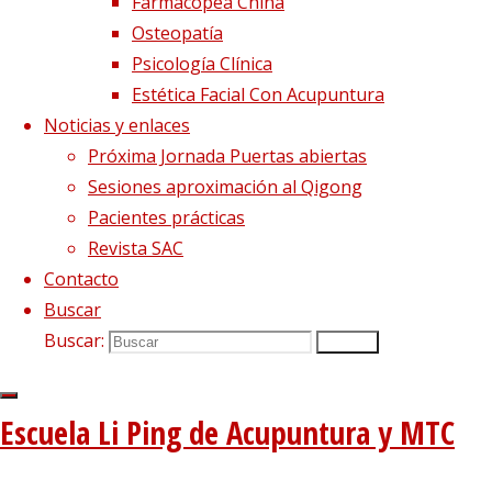
Farmacopea China
Osteopatía
Psicología Clínica
Estética Facial Con Acupuntura
Noticias y enlaces
Próxima Jornada Puertas abiertas
Sesiones aproximación al Qigong
Pacientes prácticas
Imagen anterior
Revista SAC
Imagen siguiente
Contacto
Síguenos en Twitter
Buscar
Buscar:
Buscar
Tweets sobre liping_mtc
Blog – Últimos artículos
Escuela Li Ping de Acupuntura y MTC
Dietética, Nutrición y Medicina china
22 febrero, 2023
La decepción no mata, enseña
1 diciembre, 2020