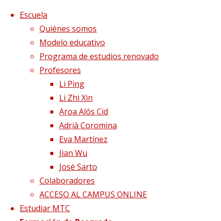
Saltar al contenido
x
Escuela
Quiénes somos
Modelo educativo
Programa de estudios renovado
Profesores
Li Ping
Li Zhi Xin
Aroa Alós Cid
Adrià Coromina
Eva Martínez
Jian Wu
José Sarto
Colaboradores
Página de Inicio
Blog
Helicobacter Pylori
ACCESO AL CAMPUS ONLINE
20130817221017-image-web
Estudiar MTC