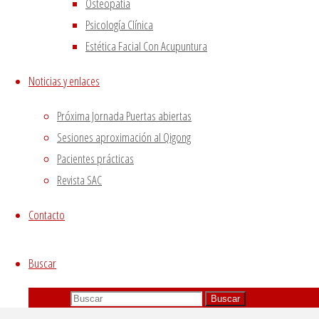
Osteopatía
mandatory to procure user consent prior to running
Psicología Clínica
these cookies on your website.
Estética Facial Con Acupuntura
GUARDAR Y ACEPTAR
Noticias y enlaces
Próxima Jornada Puertas abiertas
Sesiones aproximación al Qigong
Pacientes prácticas
Revista SAC
Contacto
Buscar
Buscar:
Buscar