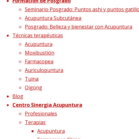
Formación de Posgrado
20130817221017-
Seminario Posgrado: Puntos ashi y puntos gatill
Acupuntura Subcutánea
Posgrado: Belleza y bienestar con Acupuntura
image-web
Técnicas terapéuticas
Acupuntura
Moxibustión
Tamaño completo
403 × 398
pixels
Farmacopea
Helicobacter Pylori
Auriculopuntura
Tuina
Qigong
Blog
Centro Sinergia Acupuntura
Profesionales
Terapias
Acupuntura