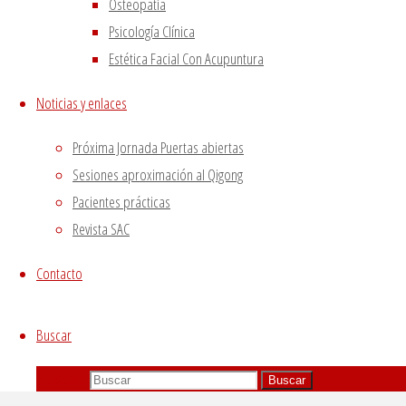
Osteopatía
mandatory to procure user consent prior to running
Psicología Clínica
these cookies on your website.
Estética Facial Con Acupuntura
GUARDAR Y ACEPTAR
Noticias y enlaces
Próxima Jornada Puertas abiertas
Sesiones aproximación al Qigong
Pacientes prácticas
Revista SAC
Contacto
Buscar
Buscar:
Buscar