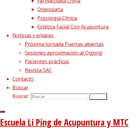
Farmacopea China
Osteopatía
Psicología Clínica
Estética Facial Con Acupuntura
Noticias y enlaces
Próxima Jornada Puertas abiertas
Sesiones aproximación al Qigong
Pacientes prácticas
Revista SAC
Contacto
Síguenos en Twitter
Buscar
Buscar:
Buscar
Tweets sobre liping_mtc
Blog – Últimos artículos
Escuela Li Ping de Acupuntura y MTC
Dietética, Nutrición y Medicina china
22 febrero, 2023
La decepción no mata, enseña
1 diciembre, 2020