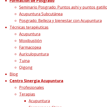
Formación de Posgrado
Seminario Posgrado: Puntos ashi y puntos gatill
Novasan-Blog-
Acupuntura Subcutánea
Posgrado: Belleza y bienestar con Acupuntura
Técnicas terapéuticas
500×400
Acupuntura
Moxibustión
Farmacopea
Tamaño completo
500 × 400
pixels
La
Auriculopuntura
acupuntura restaura el movimiento de los
Tuina
ojos para diabéticos
Qigong
Blog
Centro Sinergia Acupuntura
Profesionales
Terapias
Acupuntura