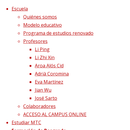
Saltar al contenido
x
Escuela
Quiénes somos
Modelo educativo
Programa de estudios renovado
Profesores
Li Ping
Li Zhi Xin
Aroa Alós Cid
Adrià Coromina
Eva Martínez
Jian Wu
José Sarto
Colaboradores
Página de Inicio
Blog
La acupuntura restaura
ACCESO AL CAMPUS ONLINE
el movimiento de los ojos para diabéticos
Estudiar MTC
Novasan-Blog-500×400