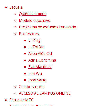
Saltar al contenido
x
Escuela
Quiénes somos
Modelo educativo
Programa de estudios renovado
Profesores
Li Ping
Li Zhi Xin
Aroa Alós Cid
Adrià Coromina
Eva Martínez
Jian Wu
José Sarto
Colaboradores
Página de Inicio
Blog
Moxibustión para
ACCESO AL CAMPUS ONLINE
fortalecer el sistema inmunológico
Estudiar MTC
5.Kongzui(6P)Chize(5P)