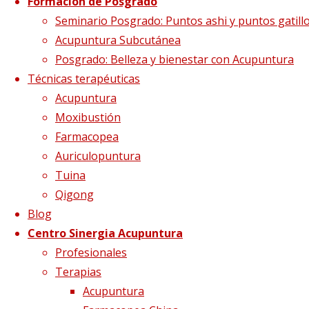
Formación de Posgrado
Seminario Posgrado: Puntos ashi y puntos gatill
5.Kongzui(6P)Chize(5P
Acupuntura Subcutánea
Posgrado: Belleza y bienestar con Acupuntura
Técnicas terapéuticas
Acupuntura
Tamaño completo
1542 × 2560
pixels
Moxibustión
Moxibustión para fortalecer el sistema
Farmacopea
inmunológico
Auriculopuntura
Tuina
Qigong
Blog
Centro Sinergia Acupuntura
Profesionales
Terapias
Acupuntura