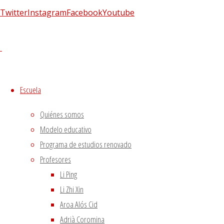
Twitter
Instagram
Facebook
Youtube
Escuela
Quiénes somos
Modelo educativo
Programa de estudios renovado
Profesores
Li Ping
Imagen anterior
Li Zhi Xin
Aroa Alós Cid
Síguenos en Twitter
Adrià Coromina