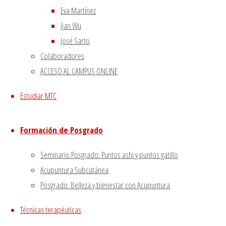
Tweets sobre liping_mtc
Eva Martínez
Blog – Últimos artículos
Jian Wu
José Sarto
Dietética, Nutrición y Medicina china
22 febrero, 2023
Colaboradores
La decepción no mata, enseña
1 diciembre, 2020
ACCESO AL CAMPUS ONLINE
El viento precede a todas las enfermedades de origen
externo
7 agosto, 2020
Estudiar MTC
Tipología del elemento Metal
3 agosto, 2020
Escuela de acupuntura y medicina tradicional china
|
Formación de Posgrado
–
|
Aviso Legal
|
Seminario Posgrado: Puntos ashi y puntos gatillo
–
|
Acupuntura Subcutánea
Política de privacidad
|
Posgrado: Belleza y bienestar con Acupuntura
Volver arriba
Técnicas terapéuticas
Twitter
Instagram
Facebook
Youtube