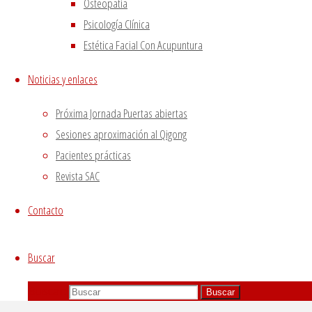
Osteopatía
contents are termed as non-necessary cookies. It is
Psicología Clínica
mandatory to procure user consent prior to running
Estética Facial Con Acupuntura
these cookies on your website.
GUARDAR Y ACEPTAR
Noticias y enlaces
Próxima Jornada Puertas abiertas
Sesiones aproximación al Qigong
Pacientes prácticas
Revista SAC
Contacto
Buscar
Buscar:
Buscar