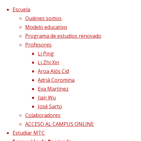
Saltar al contenido
x
Escuela
Quiénes somos
Modelo educativo
Programa de estudios renovado
Profesores
Li Ping
Li Zhi Xin
Aroa Alós Cid
Adrià Coromina
Eva Martínez
Jian Wu
José Sarto
Colaboradores
Página de Inicio
Publicaciones etiquetadas "energía"
ACCESO AL CAMPUS ONLINE
Estudiar MTC