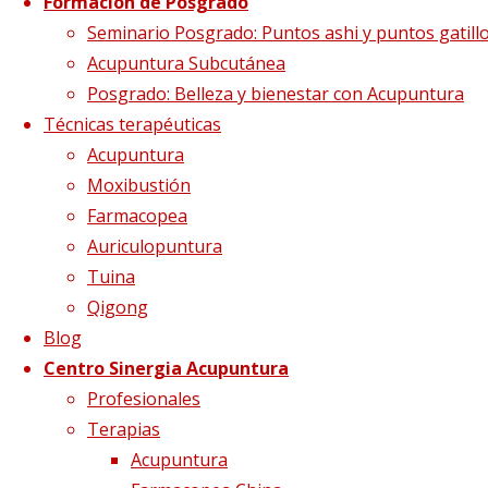
Etiqueta:
energía
Formación de Posgrado
Seminario Posgrado: Puntos ashi y puntos gatill
Acupuntura Subcutánea
Posgrado: Belleza y bienestar con Acupuntura
Técnicas terapéuticas
Acupuntura
Moxibustión
Farmacopea
Auriculopuntura
Tuina
Qigong
Blog
Estancamiento de Qi
Centro Sinergia Acupuntura
Profesionales
Terapias
6 mayo, 2018
6 mayo, 2018
acupuntura
,
Acupuntura
energía
,
estancamiento
,
medicina china
,
mtc
,