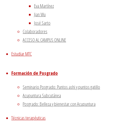
Aviso Legal
|
Eva Martínez
–
|
Jian Wu
Política de privacidad
|
José Sarto
Colaboradores
Volver arriba
ACCESO AL CAMPUS ONLINE
Twitter
Instagram
Facebook
Youtube
Utilizamos cookies propias
Funciona con
Fluida
&
WordPress.
Estudiar MTC
y de terceros para proporcionarte una mejor experiencia
de navegación.
Si haces click asumiremos que aceptas su utilización.
Formación de Posgrado
Aceptar
Seminario Posgrado: Puntos ashi y puntos gatillo
Acupuntura Subcutánea
Cerrar
Posgrado: Belleza y bienestar con Acupuntura
Técnicas terapéuticas
Privacy Overview