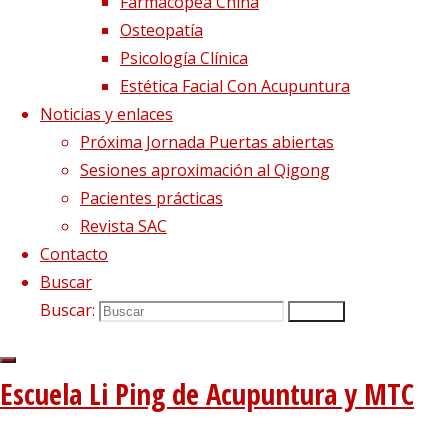
La acupuntura restaura
Farmacopea China
Osteopatía
el movimiento de los
Psicología Clínica
Estética Facial Con Acupuntura
ojos para diabéticos
Noticias y enlaces
Próxima Jornada Puertas abiertas
Sesiones aproximación al Qigong
12 junio, 2017
14 julio, 2017
acupuntura
,
Pacientes prácticas
diabetes
,
movimiento ojos diabéticos
,
mtc
Revista SAC
La acupuntura restaura el movimiento de los
Contacto
ojos para diabéticos La acupuntura
Buscar
combinada con la moxibustión es eficaz para
Buscar:
Buscar
el alivio de la parálisis oculomotora diabética,
según ha demostrado un grupo de
Escuela Li Ping de Acupuntura y MTC
investigadores de la Universidad Médica de
Xinjiang en un estudio científico. Éste revela la