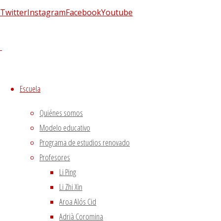
mejoría en los resultados en…
Twitter
Instagram
Facebook
Youtube
Leer más
"La acupuntura restaura el
movimiento de los ojos para diabéticos"
Síguenos en Twitter
Tweets sobre liping_mtc
Escuela
Blog – Últimos artículos
Quiénes somos
Dietética, Nutrición y Medicina china
22 febrero, 2023
Modelo educativo
La decepción no mata, enseña
1 diciembre, 2020
Programa de estudios renovado
El viento precede a todas las enfermedades de origen
Profesores
externo
7 agosto, 2020
Li Ping
Tipología del elemento Metal
3 agosto, 2020
Li Zhi Xin
Escuela de acupuntura y medicina tradicional china
|
Aroa Alós Cid
–
|
Adrià Coromina