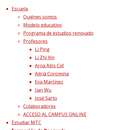
Saltar al contenido
x
Escuela
Quiénes somos
Modelo educativo
Programa de estudios renovado
Profesores
Li Ping
Li Zhi Xin
Aroa Alós Cid
Adrià Coromina
Eva Martínez
Jian Wu
José Sarto
Colaboradores
Página de Inicio
Publicaciones etiquetadas
ACCESO AL CAMPUS ONLINE
"movimiento ojos diabéticos"
Estudiar MTC