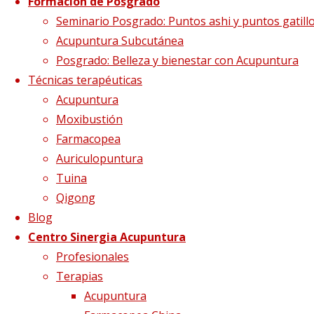
Formación de Posgrado
Etiqueta:
movimiento
Seminario Posgrado: Puntos ashi y puntos gatill
Acupuntura Subcutánea
Posgrado: Belleza y bienestar con Acupuntura
ojos diabéticos
Técnicas terapéuticas
Acupuntura
Moxibustión
Farmacopea
Auriculopuntura
Tuina
Qigong
Blog
Centro Sinergia Acupuntura
Profesionales
Terapias
Acupuntura