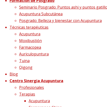
Citas
Formación de Posgrado
Seminario Posgrado: Puntos ashi y puntos gatill
Acupuntura Subcutánea
Posgrado: Belleza y bienestar con Acupuntura
Técnicas terapéuticas
Optimización máxima del
Acupuntura
tiempo de estudio
Moxibustión
Farmacopea
Auriculopuntura
3 agosto, 2016
15 marzo, 2017
Tuina
Qigong
Reorganizando el temario de las asignaturas,
Blog
para que se puedan completar los estudios de
Centro Sinergia Acupuntura
medicina china en tan sólo 3 años. Tras éstos,
Profesionales
se ofrecerá la posibilidad de realizar prácticas
Terapias
clínicas, así como ampliar su formación con
Acupuntura
posgrados