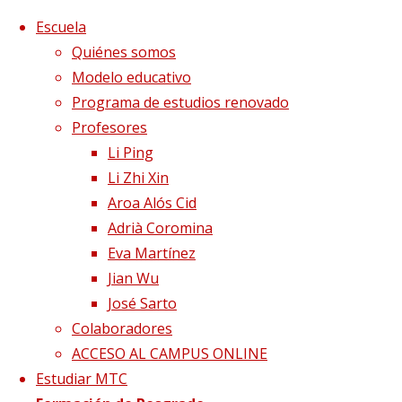
Saltar al contenido
x
Escuela
Quiénes somos
Modelo educativo
Programa de estudios renovado
Profesores
Li Ping
Li Zhi Xin
Aroa Alós Cid
Adrià Coromina
Eva Martínez
Jian Wu
José Sarto
Colaboradores
Página de Inicio
"Quote" Formato de entrada
ACCESO AL CAMPUS ONLINE
Estudiar MTC