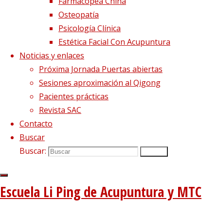
Farmacopea China
Osteopatía
Respeto a la tradición de
Psicología Clínica
Estética Facial Con Acupuntura
la enseñanza
Noticias y enlaces
Próxima Jornada Puertas abiertas
3 agosto, 2016
15 marzo, 2017
Sesiones aproximación al Qigong
Pacientes prácticas
Nuestro equipo de profesores pone al
Revista SAC
servicio de los alumnos todo su conocimiento
Contacto
teórico y práctico, con el fin de mantener la
Buscar
relación maestro-discípulo que desde siempre
Buscar:
Buscar
ha sido un rasgo distintivo de la enseñanza
de la medicina china
Escuela Li Ping de Acupuntura y MTC
Programa completo, sin