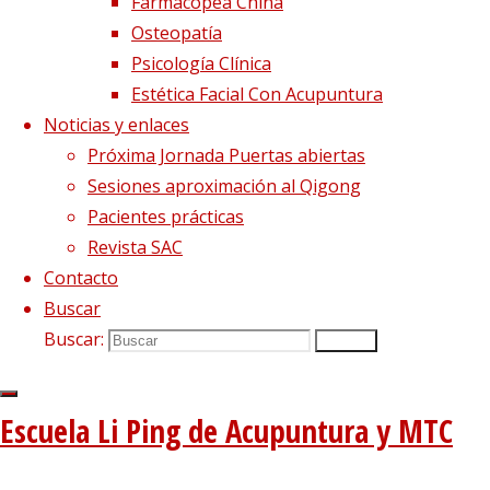
Farmacopea China
Osteopatía
Psicología Clínica
Estética Facial Con Acupuntura
Noticias y enlaces
Próxima Jornada Puertas abiertas
Sesiones aproximación al Qigong
Pacientes prácticas
Revista SAC
Imagen siguiente
Contacto
Buscar
Síguenos en Twitter
Buscar:
Buscar
Tweets sobre liping_mtc
Blog – Últimos artículos
Escuela Li Ping de Acupuntura y MTC
Dietética, Nutrición y Medicina china
22 febrero, 2023