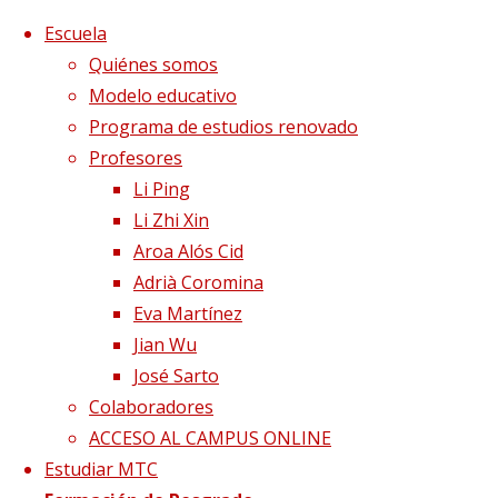
Saltar al contenido
x
Escuela
Quiénes somos
Modelo educativo
Programa de estudios renovado
Profesores
Li Ping
Li Zhi Xin
Aroa Alós Cid
Adrià Coromina
Eva Martínez
Jian Wu
José Sarto
Colaboradores
Página de Inicio
Blog
La Diabetes: El lad
ACCESO AL CAMPUS ONLINE
Estudiar MTC