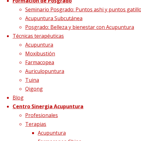
síntomas diabet
Formación de Posgrado
Seminario Posgrado: Puntos ashi y puntos gatill
Acupuntura Subcutánea
Posgrado: Belleza y bienestar con Acupuntura
Tamaño completo
1500 × 838
pixels
La D
Técnicas terapéuticas
Acupuntura
Moxibustión
Farmacopea
Auriculopuntura
Tuina
Qigong
Blog
Centro Sinergia Acupuntura
Profesionales
Terapias
Acupuntura