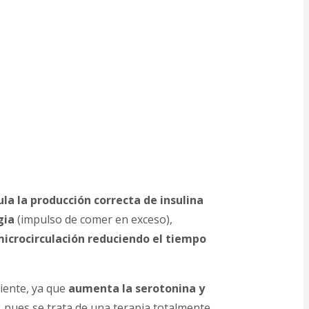
la la producción correcta de insulina
gia
(impulso de comer en exceso),
microcirculación reduciendo el tiempo
iente, ya que
aumenta la serotonina y
, pues se trata de una terapia totalmente