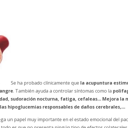
Se ha probado clínicamente que
la acupuntura estimu
sangre
. También ayuda a controlar síntomas como la
polifa
dad, sudoración nocturna, fatiga, cefaleas… Mejora la 
ta las hipoglucemias responsables de daños cerebrales,…
ega un papel muy importante en el estado emocional del pac
 todo es que no presenta ningún tipo de efectos colaterales