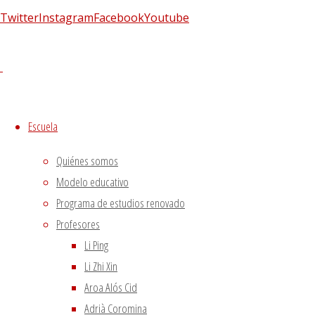
Twitter
Instagram
Facebook
Youtube
Escuela
Quiénes somos
Modelo educativo
Programa de estudios renovado
Profesores
Li Ping
La Organización Mundial de la Salud (
Li Zhi Xin
mundo ya padece el trastorno.
Las cif
Aroa Alós Cid
últimos 30 años. Un dato verdaderament
Adrià Coromina