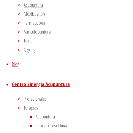
Acupuntura
Moxibustión
Farmacopea
Auriculopuntura
Tuina
Qigong
Blog
Cualquier cambio en la dieta, en el eje
personas que sufren de diabetes lo saben
Centro Sinergia Acupuntura
mañana y olvidarse de su condición el rest
Profesionales
Terapias
Acupuntura
Farmacopea China