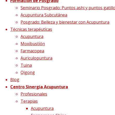
Formación de Posgrado
Seminario Posgrado: Puntos ashi y puntos gatill
Acupuntura Subcutánea
Posgrado: Belleza y bienestar con Acupuntura
Técnicas terapéuticas
Acupuntura
Moxibustión
Farmacopea
La Diabetes: El l
Auriculopuntura
Tuina
Qigong
14 noviembre, 2017
14 noviembre, 2017
Blog
¿Quieres compartirlo?
Centro Sinergia Acupuntura
Profesionales
Terapias
Acupuntura