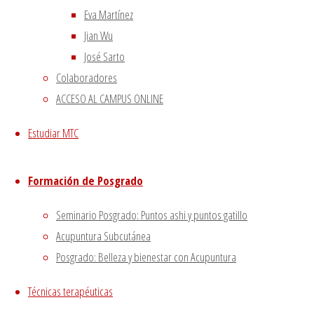
La
diabetes
es una
enfermedad crónica 
Eva Martínez
necesita, la elabora de una calidad inf
Jian Wu
páncreas y su principal función es mante
José Sarto
transportada al interior de las células,
Colaboradores
ACCESO AL CAMPUS ONLINE
De acuerdo con este texto antiguo, el s
Estudiar MTC
Riñón
.
Podríamos decir que
la insulina
e
(azúcar en la sangre) pueda entrar y sea
funcionan correctamente?
Pues que lo
Formación de Posgrado
Seminario Posgrado: Puntos ashi y puntos gatillo
Acupuntura Subcutánea
Posgrado: Belleza y bienestar con Acupuntura
Técnicas terapéuticas