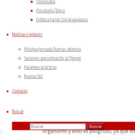
Osteopatía
Psicología Clínica
Estética Facial Con Acupuntura
Noticias y enlaces
La Medicina Tradicional China ha acumula
Próxima Jornada Puertas abiertas
Neijing o Clásico de Medicina del Em
Sesiones aproximación al Qigong
es
“pérdida”
y
“sed”
, es decir, cuando s
Pacientes prácticas
Los meridianos energéticos se bloquean y 
Revista SAC
hambre con frecuencia, incluso después d
Contacto
absorber y distribuir los elementos nutr
paciente.
Buscar
La micción frecuente se produce por insuf
aumenta la cantidad de orina. Cuando las
Buscar:
Buscar
organismo y esto es peligroso, ya que lo