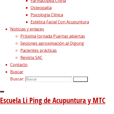
La Diabetes: El 
Farmacopea China
Osteopatía
Psicología Clínica
¿Cómo nos puede
Estética Facial Con Acupuntura
Noticias y enlaces
Próxima Jornada Puertas abiertas
Sesiones aproximación al Qigong
Pacientes prácticas
Revista SAC
Cansancio, letargo somnolencia, sens
Contacto
peso injustificada, visión borrosa, ent
Buscar
cicatrización de heridas…
Son algunos 
Buscar:
Buscar
Escuela Li Ping de Acupuntura y MTC