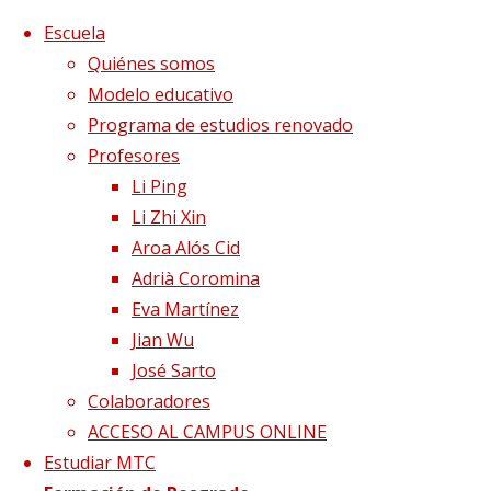
Saltar al contenido
x
Escuela
Quiénes somos
Modelo educativo
Programa de estudios renovado
Profesores
Li Ping
Li Zhi Xin
Aroa Alós Cid
Adrià Coromina
Eva Martínez
Jian Wu
José Sarto
Colaboradores
Página de Inicio
Blog
La Diabetes: El lad
ACCESO AL CAMPUS ONLINE
Estudiar MTC