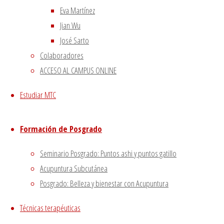
–
|
Eva Martínez
Política de privacidad
|
Jian Wu
Volver arriba
José Sarto
Twitter
Instagram
Facebook
Youtube
Colaboradores
Utilizamos cookies propias
Funciona con
Fluida
&
WordPress.
ACCESO AL CAMPUS ONLINE
y de terceros para proporcionarte una mejor experiencia
de navegación.
Estudiar MTC
Si haces click asumiremos que aceptas su utilización.
Aceptar
Formación de Posgrado
Seminario Posgrado: Puntos ashi y puntos gatillo
Cerrar
Acupuntura Subcutánea
Posgrado: Belleza y bienestar con Acupuntura
Privacy Overview
Técnicas terapéuticas