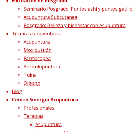
Formación de Posgrado
Seminario Posgrado: Puntos ashi y puntos gatill
1. Meridiano
Acupuntura Subcutánea
Posgrado: Belleza y bienestar con Acupuntura
Técnicas terapéuticas
Pulmón
Acupuntura
Moxibustión
Farmacopea
Tamaño completo
392 × 622
pixels
Ejercicios
Auriculopuntura
de autoestimulación para el sistema
Tuina
inmunitario
Qigong
Blog
Centro Sinergia Acupuntura
Profesionales
Terapias
Acupuntura