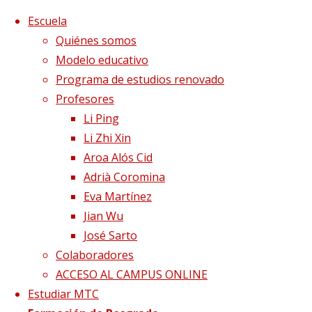
Saltar al contenido
x
Escuela
Quiénes somos
Modelo educativo
Programa de estudios renovado
Profesores
Li Ping
Li Zhi Xin
Aroa Alós Cid
Adrià Coromina
Eva Martínez
Jian Wu
José Sarto
Colaboradores
Página de Inicio
Blog
Ejercicios de
ACCESO AL CAMPUS ONLINE
autoestimulación para el sistema inmunitario
Estudiar MTC
1. Meridiano Pulmón