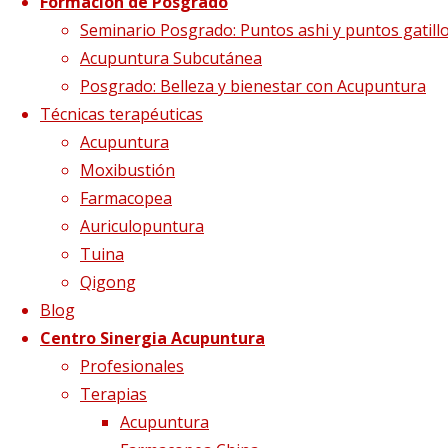
Captura-técnicas
Formación de Posgrado
Seminario Posgrado: Puntos ashi y puntos gatill
Acupuntura Subcutánea
Posgrado: Belleza y bienestar con Acupuntura
Tamaño completo
502 × 287
pixels
Ejerc
Técnicas terapéuticas
Acupuntura
Moxibustión
Farmacopea
Auriculopuntura
Tuina
Qigong
Blog
Centro Sinergia Acupuntura
Profesionales
Terapias
Imagen anterior
Acupuntura