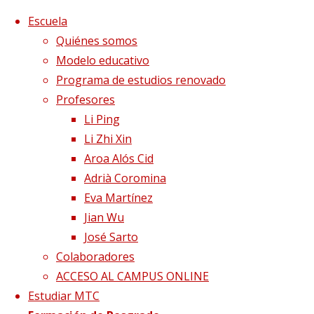
Saltar al contenido
x
Escuela
Quiénes somos
Modelo educativo
Programa de estudios renovado
Profesores
Li Ping
Li Zhi Xin
Aroa Alós Cid
Adrià Coromina
Eva Martínez
Jian Wu
José Sarto
Colaboradores
Página de Inicio
Blog
Ejercicios de autoe
ACCESO AL CAMPUS ONLINE
Estudiar MTC