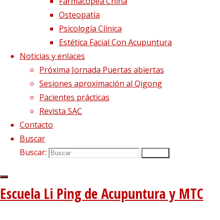
Farmacopea China
Síguenos en Twitter
Osteopatía
Tweets sobre liping_mtc
Psicología Clínica
Estética Facial Con Acupuntura
Blog – Últimos artículos
Noticias y enlaces
Dietética, Nutrición y Medicina china
22 febrero, 2023
Próxima Jornada Puertas abiertas
La decepción no mata, enseña
1 diciembre, 2020
Sesiones aproximación al Qigong
El viento precede a todas las enfermedades de origen e
Pacientes prácticas
Tipología del elemento Metal
3 agosto, 2020
Revista SAC
Contacto
Escuela de acupuntura y medicina tradicional china
|
Buscar
–
|
Buscar:
Buscar
Aviso Legal
|
–
|
Política de privacidad
|
Escuela Li Ping de Acupuntura y MTC
Volver arriba