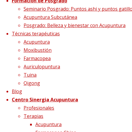
Formación de Posgrado
depresión1
Seminario Posgrado: Puntos ashi y puntos gatill
Acupuntura Subcutánea
Posgrado: Belleza y bienestar con Acupuntura
Técnicas terapéuticas
Tamaño completo
4256 × 2832
pixels
Acupuntura
Farmacopea China para tratar la ansiedad
Moxibustión
Farmacopea
Auriculopuntura
Tuina
Qigong
Blog
Centro Sinergia Acupuntura
Profesionales
Terapias
Acupuntura