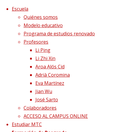
Saltar al contenido
x
Escuela
Quiénes somos
Modelo educativo
Programa de estudios renovado
Profesores
Li Ping
Li Zhi Xin
Aroa Alós Cid
Adrià Coromina
Eva Martínez
Jian Wu
José Sarto
Colaboradores
Página de Inicio
Blog
Farmacopea China para
ACCESO AL CAMPUS ONLINE
tratar la ansiedad
depresión1
Estudiar MTC