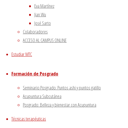
Volver arriba
Eva Martínez
Twitter
Instagram
Facebook
Youtube
Jian Wu
Utilizamos cookies propias
Funciona con
Fluida
&
WordPress.
José Sarto
y de terceros para proporcionarte una mejor experiencia
Colaboradores
de navegación.
ACCESO AL CAMPUS ONLINE
Si haces click asumiremos que aceptas su utilización.
Aceptar
Estudiar MTC
Cerrar
Formación de Posgrado
Seminario Posgrado: Puntos ashi y puntos gatillo
Privacy Overview
Acupuntura Subcutánea
Posgrado: Belleza y bienestar con Acupuntura
Técnicas terapéuticas
This website uses cookies to improve your experience
while you navigate through the website. Out of these, the