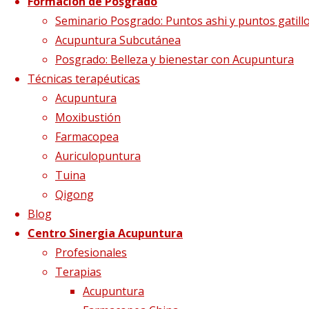
Formación de Posgrado
Infertilidad 2
Seminario Posgrado: Puntos ashi y puntos gatill
Acupuntura Subcutánea
Posgrado: Belleza y bienestar con Acupuntura
Técnicas terapéuticas
Tamaño completo
468 × 191
pixels
Infertilidad
Acupuntura
masculina
Moxibustión
Farmacopea
Auriculopuntura
Tuina
Qigong
Blog
Centro Sinergia Acupuntura
Profesionales
Imagen anterior
Terapias
Imagen siguiente
Acupuntura
Síguenos en Twitter