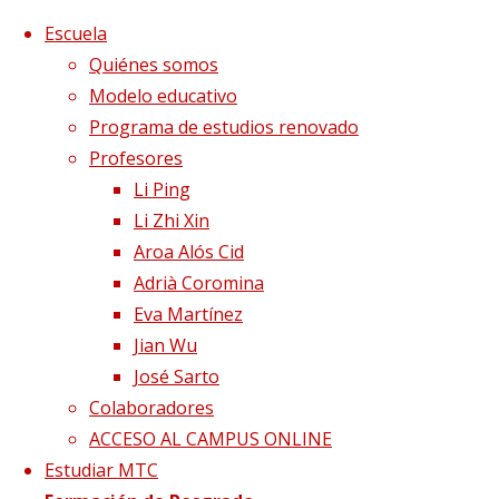
Saltar al contenido
x
Escuela
Quiénes somos
Modelo educativo
Programa de estudios renovado
Profesores
Li Ping
Li Zhi Xin
Aroa Alós Cid
Adrià Coromina
Eva Martínez
Jian Wu
José Sarto
Colaboradores
Página de Inicio
Blog
Infertilidad masculina
ACCESO AL CAMPUS ONLINE
Infertilidad 2
Estudiar MTC