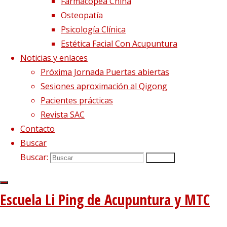
Farmacopea China
Osteopatía
Tweets sobre liping_mtc
Psicología Clínica
Blog – Últimos artículos
Estética Facial Con Acupuntura
Noticias y enlaces
Dietética, Nutrición y Medicina china
22 febrero, 2023
Próxima Jornada Puertas abiertas
La decepción no mata, enseña
1 diciembre, 2020
Sesiones aproximación al Qigong
El viento precede a todas las enfermedades de origen
Pacientes prácticas
externo
7 agosto, 2020
Revista SAC
Tipología del elemento Metal
3 agosto, 2020
Contacto
Buscar
Escuela de acupuntura y medicina tradicional china
|
Buscar:
–
|
Buscar
Aviso Legal
|
–
|
Escuela Li Ping de Acupuntura y MTC
Política de privacidad
|
Volver arriba