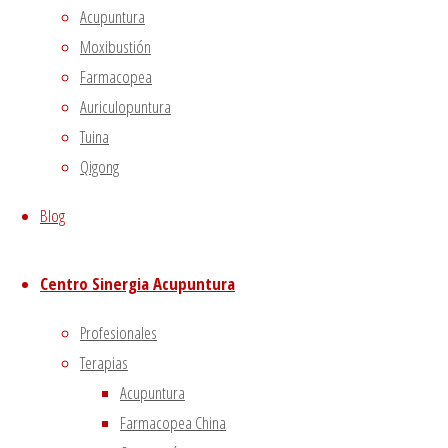
Non-necessary
Acupuntura
Non-necessary
Moxibustión
Any cookies that may not be particularly necessary for
Farmacopea
the website to function and is used specifically to collect
Auriculopuntura
user personal data via analytics, ads, other embedded
Tuina
contents are termed as non-necessary cookies. It is
Qigong
mandatory to procure user consent prior to running
these cookies on your website.
Blog
GUARDAR Y ACEPTAR
Centro Sinergia Acupuntura
Profesionales
Terapias
Acupuntura
Farmacopea China