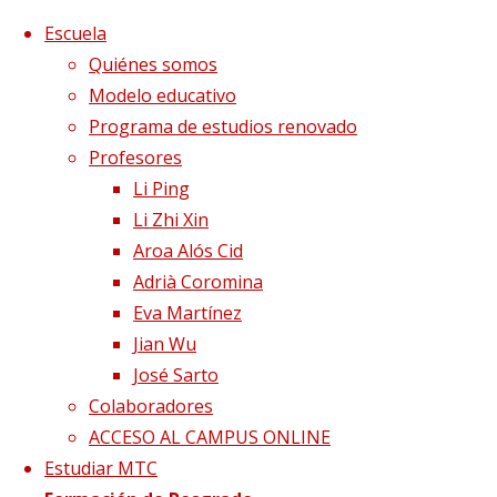
Saltar al contenido
x
Escuela
Quiénes somos
Modelo educativo
Programa de estudios renovado
Profesores
Li Ping
Li Zhi Xin
Aroa Alós Cid
Adrià Coromina
Eva Martínez
Jian Wu
José Sarto
Colaboradores
Página de Inicio
Blog
Qué nos pasa en o
ACCESO AL CAMPUS ONLINE
Estudiar MTC