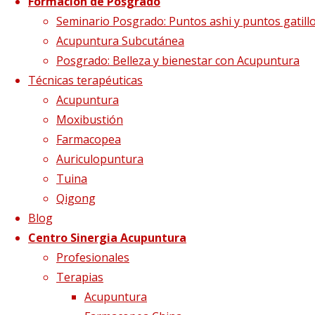
otono1
Formación de Posgrado
Seminario Posgrado: Puntos ashi y puntos gatill
Acupuntura Subcutánea
Posgrado: Belleza y bienestar con Acupuntura
Tamaño completo
600 × 384
pixels
Qué n
Técnicas terapéuticas
Acupuntura
Moxibustión
Farmacopea
Auriculopuntura
Tuina
Qigong
Blog
Centro Sinergia Acupuntura
Profesionales
Terapias
Acupuntura