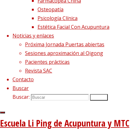
Farmacopea China
Osteopatía
Psicología Clínica
Imagen siguiente
Estética Facial Con Acupuntura
Síguenos en Twitter
Noticias y enlaces
Próxima Jornada Puertas abiertas
Tweets sobre liping_mtc
Sesiones aproximación al Qigong
Blog – Últimos artículos
Pacientes prácticas
Revista SAC
Dietética, Nutrición y Medicina china
22 febrero, 2023
Contacto
La decepción no mata, enseña
1 diciembre, 2020
Buscar
El viento precede a todas las enfermedades de origen e
Buscar:
Buscar
Tipología del elemento Metal
3 agosto, 2020
Escuela de acupuntura y medicina tradicional china
|
Escuela Li Ping de Acupuntura y MTC
–
|
Aviso Legal
|