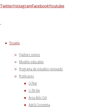
Twitter
Instagram
Facebook
Youtube
Utilizamos cookies propias y de terceros para proporciona
Si haces click asumiremos que aceptas su utilización.
Acept
Cerrar
Escuela
Privacy Overview
Quiénes somos
Modelo educativo
Programa de estudios renovado
This website uses cookies to improve your experience whil
Profesores
browser as they are essential for the working of basic fun
Li Ping
website. These cookies will be stored in your browser only
Li Zhi Xin
affect your browsing experience.
Necessary
Aroa Alós Cid
Necessary
Adrià Coromina