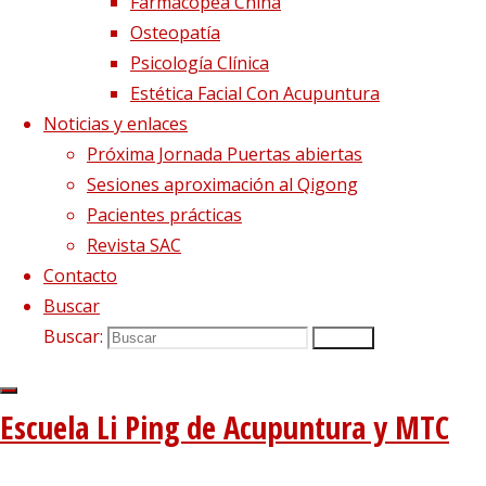
Síguenos en Twitter
Farmacopea China
Osteopatía
Tweets sobre liping_mtc
Psicología Clínica
Estética Facial Con Acupuntura
Blog – Últimos artículos
Noticias y enlaces
Dietética, Nutrición y Medicina china
22 febrero, 2023
Próxima Jornada Puertas abiertas
La decepción no mata, enseña
1 diciembre, 2020
Sesiones aproximación al Qigong
El viento precede a todas las enfermedades de origen e
Pacientes prácticas
Tipología del elemento Metal
3 agosto, 2020
Revista SAC
Contacto
Escuela de acupuntura y medicina tradicional china
|
Buscar
–
|
Buscar:
Buscar
Aviso Legal
|
–
|
Política de privacidad
|
Escuela Li Ping de Acupuntura y MTC
Volver arriba
Twitter
Instagram
Facebook
Youtube