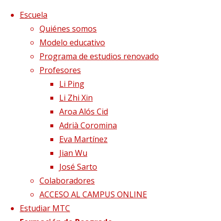
Saltar al contenido
x
Escuela
Quiénes somos
Modelo educativo
Programa de estudios renovado
Profesores
Li Ping
Li Zhi Xin
Aroa Alós Cid
Adrià Coromina
Eva Martínez
Jian Wu
José Sarto
Colaboradores
Página de Inicio
Blog
Qué nos pasa en o
ACCESO AL CAMPUS ONLINE
Estudiar MTC