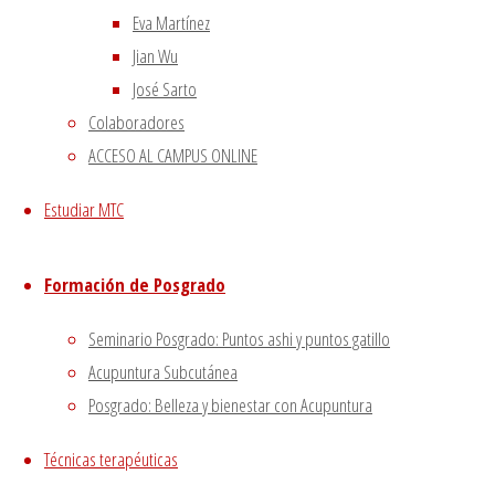
Eva Martínez
Jian Wu
Cerrar
José Sarto
Colaboradores
Privacy Overview
ACCESO AL CAMPUS ONLINE
Estudiar MTC
This website uses cookies to improve your experience
Formación de Posgrado
while you navigate through the website. Out of these, the
cookies that are categorized as necessary are stored on
Seminario Posgrado: Puntos ashi y puntos gatillo
your browser as they are essential for the working of
Acupuntura Subcutánea
basic functionalities of the website. We also use third-
Posgrado: Belleza y bienestar con Acupuntura
party cookies that help us analyze and understand how
you use this website. These cookies will be stored in your
Técnicas terapéuticas
browser only with your consent. You also have the option