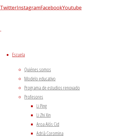
El viento precede a todas las enfermedades de origen
Twitter
Instagram
Facebook
Youtube
externo
7 agosto, 2020
Tipología del elemento Metal
3 agosto, 2020
Escuela de acupuntura y medicina tradicional china
|
–
|
Aviso Legal
|
Escuela
–
|
Quiénes somos
Política de privacidad
|
Modelo educativo
Volver arriba
Programa de estudios renovado
Twitter
Instagram
Facebook
Youtube
Profesores
Utilizamos cookies propias
Funciona con
Fluida
&
WordPress.
Li Ping
y de terceros para proporcionarte una mejor experiencia
Li Zhi Xin
de navegación.
Aroa Alós Cid
Si haces click asumiremos que aceptas su utilización.
Adrià Coromina
Aceptar