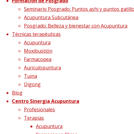
Formación de Posgrado
pulmon1
Seminario Posgrado: Puntos ashi y puntos gatill
Acupuntura Subcutánea
Posgrado: Belleza y bienestar con Acupuntura
Técnicas terapéuticas
Tamaño completo
698 × 472
pixels
Qué nos
Acupuntura
pasa en otoño
Moxibustión
Farmacopea
Auriculopuntura
Tuina
Qigong
Blog
Centro Sinergia Acupuntura
Profesionales
Terapias
Acupuntura