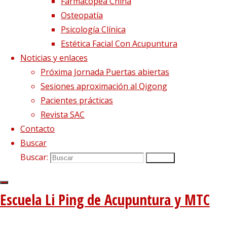
Farmacopea China
Osteopatía
Psicología Clínica
Estética Facial Con Acupuntura
Noticias y enlaces
Próxima Jornada Puertas abiertas
Sesiones aproximación al Qigong
Pacientes prácticas
Imagen anterior
Revista SAC
Imagen siguiente
Contacto
Síguenos en Twitter
Buscar
Buscar:
Buscar
Tweets sobre liping_mtc
Blog – Últimos artículos
Escuela Li Ping de Acupuntura y MTC
Dietética, Nutrición y Medicina china
22 febrero, 2023
La decepción no mata, enseña
1 diciembre, 2020