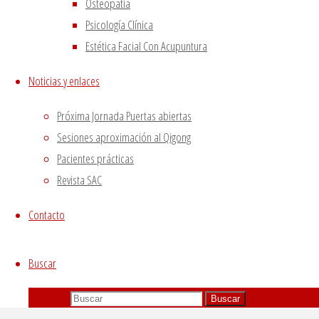
Osteopatía
mandatory to procure user consent prior to running
Psicología Clínica
these cookies on your website.
Estética Facial Con Acupuntura
GUARDAR Y ACEPTAR
Noticias y enlaces
Próxima Jornada Puertas abiertas
Sesiones aproximación al Qigong
Pacientes prácticas
Revista SAC
Contacto
Buscar
Buscar:
Buscar