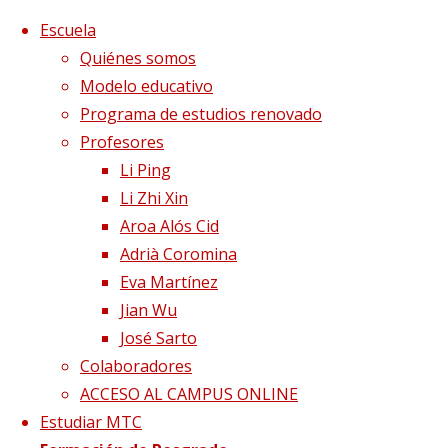
Saltar al contenido
x
Escuela
Quiénes somos
Modelo educativo
Programa de estudios renovado
Profesores
Li Ping
Li Zhi Xin
Aroa Alós Cid
Adrià Coromina
Eva Martínez
Jian Wu
José Sarto
Colaboradores
Página de Inicio
Blog
Qué nos pasa en otoño
ACCESO AL CAMPUS ONLINE
pulmon1
Estudiar MTC