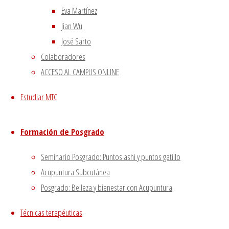
Eva Martínez
–
|
Aviso Legal
|
Jian Wu
–
|
José Sarto
Política de privacidad
|
Colaboradores
ACCESO AL CAMPUS ONLINE
Volver arriba
Twitter
Instagram
Facebook
Youtube
Estudiar MTC
Utilizamos cookies propias
Funciona con
Fluida
&
WordPress.
y de terceros para proporcionarte una mejor experiencia
Formación de Posgrado
de navegación.
Si haces click asumiremos que aceptas su utilización.
Seminario Posgrado: Puntos ashi y puntos gatillo
Aceptar
Acupuntura Subcutánea
Posgrado: Belleza y bienestar con Acupuntura
Cerrar
Técnicas terapéuticas