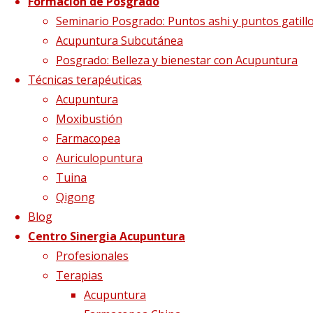
Formación de Posgrado
Feishu(13V)1
Seminario Posgrado: Puntos ashi y puntos gatill
Acupuntura Subcutánea
Posgrado: Belleza y bienestar con Acupuntura
Técnicas terapéuticas
Tamaño completo
2253 × 1751
pixels
Acupuntura
Proteger el Pulmón en Medicina China
Moxibustión
Farmacopea
Auriculopuntura
Tuina
Qigong
Blog
Centro Sinergia Acupuntura
Profesionales
Terapias
Acupuntura