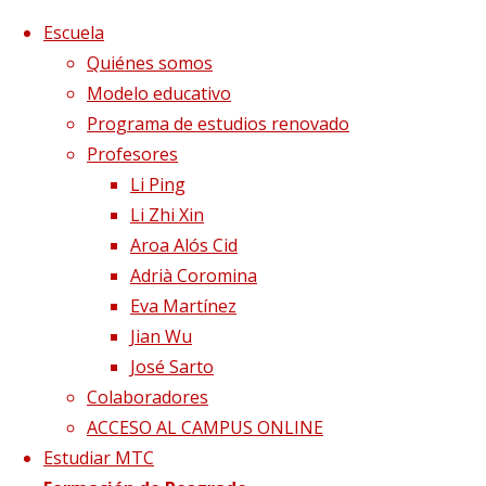
Saltar al contenido
x
Escuela
Quiénes somos
Modelo educativo
Programa de estudios renovado
Profesores
Li Ping
Li Zhi Xin
Aroa Alós Cid
Adrià Coromina
Eva Martínez
Jian Wu
José Sarto
Colaboradores
Página de Inicio
Blog
Proteger el Pulmón en
ACCESO AL CAMPUS ONLINE
Medicina China
Feishu(13V)1
Estudiar MTC