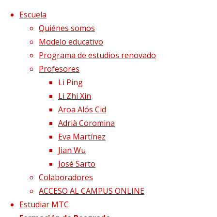
Saltar al contenido
x
Escuela
Quiénes somos
Modelo educativo
Programa de estudios renovado
Profesores
Li Ping
Li Zhi Xin
Aroa Alós Cid
Adrià Coromina
Eva Martínez
Jian Wu
José Sarto
Colaboradores
Página de Inicio
Blog
Proteger el Pulmón en
ACCESO AL CAMPUS ONLINE
Medicina China
gripe4
Estudiar MTC