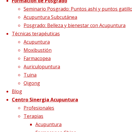
Formación de Posgrado
gripe4
Seminario Posgrado: Puntos ashi y puntos gatill
Acupuntura Subcutánea
Posgrado: Belleza y bienestar con Acupuntura
Técnicas terapéuticas
Tamaño completo
2560 × 773
pixels
Proteger
Acupuntura
el Pulmón en Medicina China
Moxibustión
Farmacopea
Auriculopuntura
Tuina
Qigong
Blog
Centro Sinergia Acupuntura
Profesionales
Terapias
Acupuntura