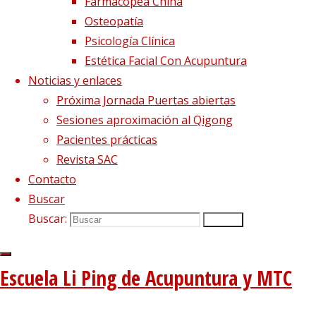
Farmacopea China
Osteopatía
Imagen anterior
Psicología Clínica
Imagen siguiente
Estética Facial Con Acupuntura
Síguenos en Twitter
Noticias y enlaces
Próxima Jornada Puertas abiertas
Tweets sobre liping_mtc
Sesiones aproximación al Qigong
Pacientes prácticas
Blog – Últimos artículos
Revista SAC
Dietética, Nutrición y Medicina china
22 febrero, 2023
Contacto
La decepción no mata, enseña
1 diciembre, 2020
Buscar
El viento precede a todas las enfermedades de origen
Buscar:
Buscar
externo
7 agosto, 2020
Tipología del elemento Metal
3 agosto, 2020
Escuela Li Ping de Acupuntura y MTC
Escuela de acupuntura y medicina tradicional china
|
–
|