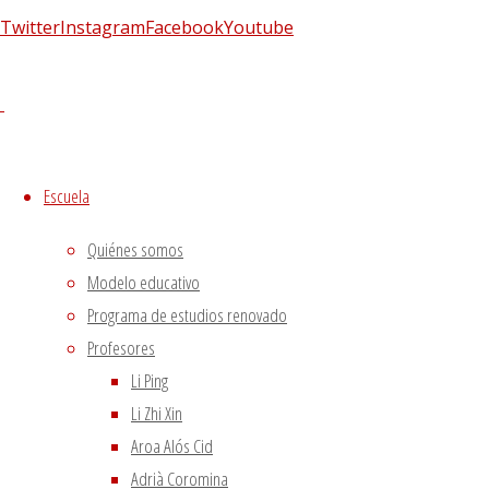
Tweets sobre liping_mtc
Twitter
Instagram
Facebook
Youtube
Blog – Últimos artículos
Dietética, Nutrición y Medicina china
22 febrero, 2023
La decepción no mata, enseña
1 diciembre, 2020
El viento precede a todas las enfermedades de origen
Escuela
externo
7 agosto, 2020
Tipología del elemento Metal
3 agosto, 2020
Quiénes somos
Escuela de acupuntura y medicina tradicional china
|
Modelo educativo
–
|
Programa de estudios renovado
Aviso Legal
|
Profesores
–
|
Li Ping
Política de privacidad
|
Li Zhi Xin
Aroa Alós Cid
Volver arriba
Adrià Coromina
Twitter
Instagram
Facebook
Youtube