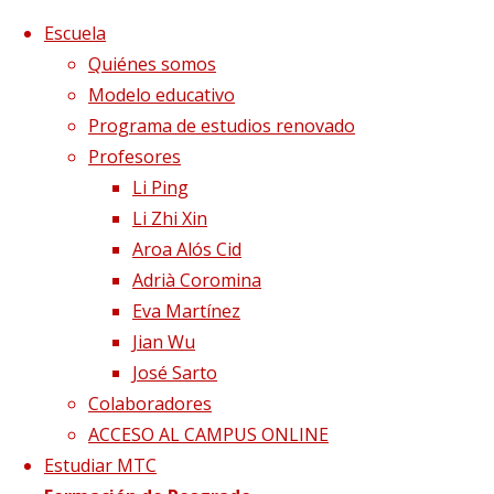
Saltar al contenido
x
Escuela
Quiénes somos
Modelo educativo
Programa de estudios renovado
Profesores
Li Ping
Li Zhi Xin
Aroa Alós Cid
Adrià Coromina
Eva Martínez
Jian Wu
José Sarto
Colaboradores
Página de Inicio
Publicaciones etiquetadas
ACCESO AL CAMPUS ONLINE
"endometrio"
Estudiar MTC