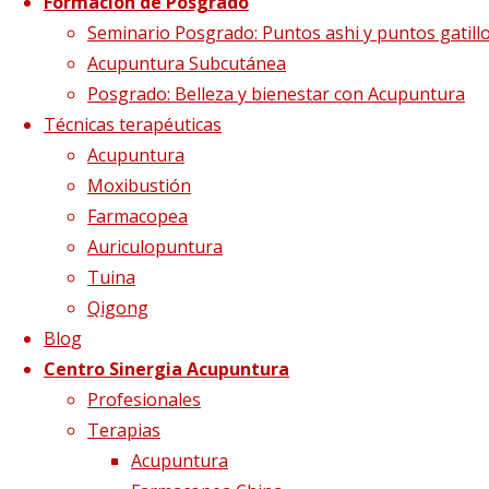
Formación de Posgrado
Etiqueta:
endometrio
Seminario Posgrado: Puntos ashi y puntos gatill
Acupuntura Subcutánea
Posgrado: Belleza y bienestar con Acupuntura
Técnicas terapéuticas
Acupuntura
Moxibustión
Farmacopea
Auriculopuntura
Tuina
Qigong
Blog
Centro Sinergia Acupuntura
El útero, el «Palacio del
Profesionales
Terapias
feto»
Acupuntura