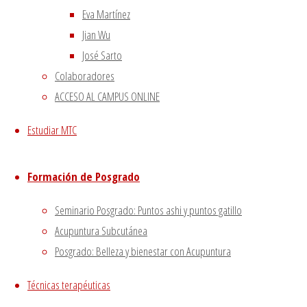
Eva Martínez
Utilizamos cookies propias
Funciona con
Fluida
&
WordPress.
y de terceros para proporcionarte una mejor experiencia
Jian Wu
de navegación.
José Sarto
Si haces click asumiremos que aceptas su utilización.
Colaboradores
Aceptar
ACCESO AL CAMPUS ONLINE
Estudiar MTC
Cerrar
Formación de Posgrado
Privacy Overview
Seminario Posgrado: Puntos ashi y puntos gatillo
Acupuntura Subcutánea
Posgrado: Belleza y bienestar con Acupuntura
This website uses cookies to improve your experience
while you navigate through the website. Out of these, the
Técnicas terapéuticas
cookies that are categorized as necessary are stored on