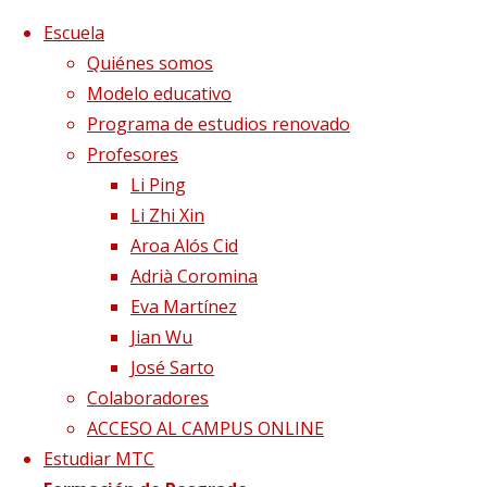
Saltar al contenido
x
Escuela
Quiénes somos
Modelo educativo
Programa de estudios renovado
Profesores
Li Ping
Li Zhi Xin
Aroa Alós Cid
Adrià Coromina
Eva Martínez
Jian Wu
José Sarto
Colaboradores
Página de Inicio
Publicaciones etiquetadas
ACCESO AL CAMPUS ONLINE
"infertilidad"
Estudiar MTC