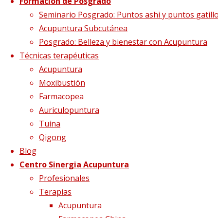
Formación de Posgrado
Etiqueta:
infertilidad
Seminario Posgrado: Puntos ashi y puntos gatill
Acupuntura Subcutánea
Posgrado: Belleza y bienestar con Acupuntura
Técnicas terapéuticas
Acupuntura
Moxibustión
Farmacopea
Auriculopuntura
Tuina
Qigong
Blog
Centro Sinergia Acupuntura
El útero, el «Palacio del
Profesionales
Terapias
feto»
Acupuntura