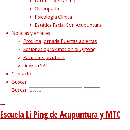
La Acupuntura,
Farmacopea China
Osteopatía
Patrimonio Cultural
Psicología Clínica
Estética Facial Con Acupuntura
Inmaterial de la
Noticias y enlaces
Próxima Jornada Puertas abiertas
Humanidad
Sesiones aproximación al Qigong
Pacientes prácticas
Revista SAC
23 noviembre, 2018
23 noviembre, 2018
Contacto
acupuntura
,
mtc
,
oms
,
patrimonio universal
,
Buscar
unesco
Buscar:
Buscar
La Acupuntura, Patrimonio Cultural
Inmaterial de la Humanidad El 15 de
Escuela Li Ping de Acupuntura y MTC
noviembre se celebró el Día Mundial de la
Acupuntura (WADO) organizado bajo el
patrocinio de la UNESCO y la OMS en la sede