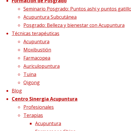
Formación de Posgrado
Etiqueta:
patrimonio
Seminario Posgrado: Puntos ashi y puntos gatill
Acupuntura Subcutánea
Posgrado: Belleza y bienestar con Acupuntura
universal
Técnicas terapéuticas
Acupuntura
Moxibustión
Farmacopea
Auriculopuntura
Tuina
Qigong
Blog
Centro Sinergia Acupuntura
Profesionales
Terapias
Acupuntura