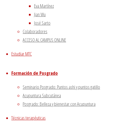
Escuela de acupuntura y medicina tradicional china
|
Eva Martínez
–
|
Jian Wu
Aviso Legal
|
José Sarto
–
|
Colaboradores
Política de privacidad
|
ACCESO AL CAMPUS ONLINE
Volver arriba
Estudiar MTC
Twitter
Instagram
Facebook
Youtube
Utilizamos cookies propias
Funciona con
Fluida
&
WordPress.
y de terceros para proporcionarte una mejor experiencia
Formación de Posgrado
de navegación.
Seminario Posgrado: Puntos ashi y puntos gatillo
Si haces click asumiremos que aceptas su utilización.
Aceptar
Acupuntura Subcutánea
Posgrado: Belleza y bienestar con Acupuntura
Cerrar
Técnicas terapéuticas