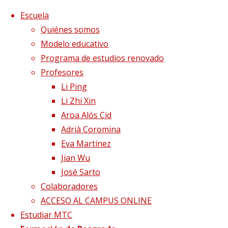
Saltar al contenido
x
Escuela
Quiénes somos
Modelo educativo
Programa de estudios renovado
Profesores
Li Ping
Li Zhi Xin
Aroa Alós Cid
Adrià Coromina
Eva Martínez
Jian Wu
José Sarto
Colaboradores
Página de Inicio
Publicaciones etiquetadas
ACCESO AL CAMPUS ONLINE
"patrimonio universal"
Estudiar MTC