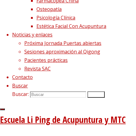
Farmacopea China
PASIONES: LA INQUIETUD En la cultura china,
Osteopatía
las emociones o qing (情) son un don con el
Psicología Clínica
que el cielo bendice al ser humano. Su
Estética Facial Con Acupuntura
cometido es brindarnos la capacidad de
Noticias y enlaces
buscar o de rechazar, de amar o de huir, de
Próxima Jornada Puertas abiertas
reaccionar y de comprender, y de
Sesiones aproximación al Qigong
relacionarnos con el…
Pacientes prácticas
Revista SAC
Leer más
"Pasiones: la inquietud"
Contacto
Síguenos en Twitter
Buscar
Buscar:
Buscar
Tweets sobre liping_mtc
Blog – Últimos artículos
Escuela Li Ping de Acupuntura y MTC
Dietética, Nutrición y Medicina china
22 febrero, 2023
La decepción no mata, enseña
1 diciembre, 2020