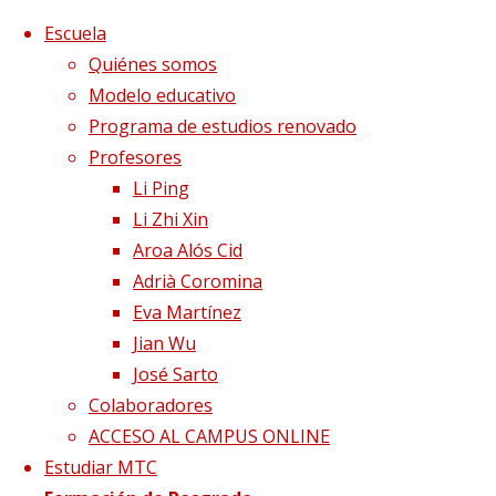
Saltar al contenido
x
Escuela
Quiénes somos
Modelo educativo
Programa de estudios renovado
Profesores
Li Ping
Li Zhi Xin
Aroa Alós Cid
Adrià Coromina
Eva Martínez
Jian Wu
José Sarto
Colaboradores
Página de Inicio
Publicaciones etiquetadas "ansiedad"
ACCESO AL CAMPUS ONLINE
Estudiar MTC