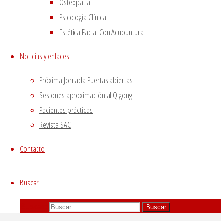
Osteopatía
mandatory to procure user consent prior to running
Psicología Clínica
these cookies on your website.
Estética Facial Con Acupuntura
GUARDAR Y ACEPTAR
Noticias y enlaces
Próxima Jornada Puertas abiertas
Sesiones aproximación al Qigong
Pacientes prácticas
Revista SAC
Contacto
Buscar
Buscar:
Buscar