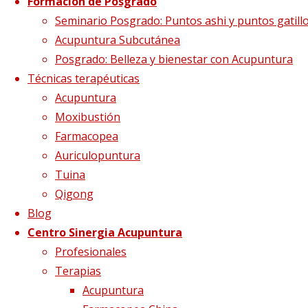
Etiqueta:
ansiedad
Formación de Posgrado
Seminario Posgrado: Puntos ashi y puntos gatill
Acupuntura Subcutánea
Posgrado: Belleza y bienestar con Acupuntura
Técnicas terapéuticas
Acupuntura
Moxibustión
Farmacopea
Auriculopuntura
Tuina
Qigong
Blog
Pasiones: la inquietud
Centro Sinergia Acupuntura
Profesionales
Terapias
15 abril, 2018
19 abril, 2018
acupuntura
,
Acupuntura
ansiedad
,
inquietud
,
mtc
,
pasiones