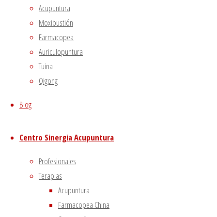
to opt-out of these cookies. But opting out of some of
Acupuntura
these cookies may affect your browsing experience.
Moxibustión
Necessary
Farmacopea
Necessary
Auriculopuntura
Siempre activado
Tuina
Necessary cookies are absolutely essential for the
Qigong
website to function properly. This category only includes
cookies that ensures basic functionalities and security
Blog
features of the website. These cookies do not store any
personal information.
Centro Sinergia Acupuntura
Non-necessary
Non-necessary
Profesionales
Any cookies that may not be particularly necessary for
Terapias
the website to function and is used specifically to collect
Acupuntura
user personal data via analytics, ads, other embedded
Farmacopea China
contents are termed as non-necessary cookies. It is