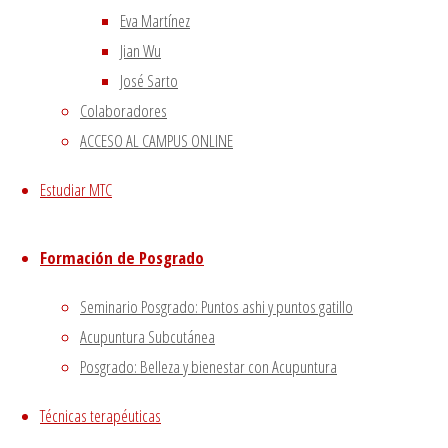
Eva Martínez
Jian Wu
José Sarto
Colaboradores
ACCESO AL CAMPUS ONLINE
Estudiar MTC
Formación de Posgrado
Las pasiones son una exacerbación de las
emociones normales, que se vuelven
Seminario Posgrado: Puntos ashi y puntos gatillo
entonces capaces de dominarnos y anular la
Acupuntura Subcutánea
claridad de nuestro espíritu, y si son muy
Posgrado: Belleza y bienestar con Acupuntura
intensas o persisten por largo tiempo, de
dañar seriamente a los zangfu y al
Técnicas terapéuticas
organismo.