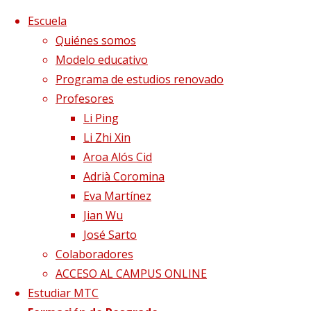
Saltar al contenido
x
Escuela
Quiénes somos
Modelo educativo
Programa de estudios renovado
Profesores
Li Ping
Li Zhi Xin
Aroa Alós Cid
Adrià Coromina
Eva Martínez
Jian Wu
José Sarto
Colaboradores
Página de Inicio
Blog
Pasiones: la inquietud
ACCESO AL CAMPUS ONLINE
Estudiar MTC