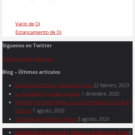
Vacío de Qi
Estancamiento de Qi
Síguenos en Twitter
Tweets sobre liping_mtc
Blog – Últimos artículos
Dietética, Nutrición y Medicina china
22 febrero, 2023
La decepción no mata, enseña
1 diciembre, 2020
El viento precede a todas las enfermedades de origen
externo
7 agosto, 2020
Tipología del elemento Metal
3 agosto, 2020
Escuela de acupuntura y medicina tradicional china
|