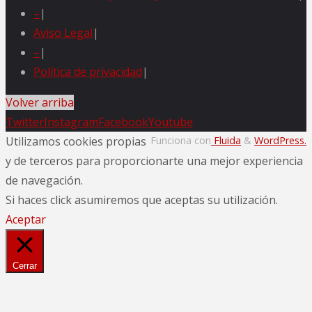
–
|
Aviso Legal
|
–
|
Política de privacidad
|
Volver arriba
Twitter
Instagram
Facebook
Youtube
Utilizamos cookies propias
Funciona con
Fluida
&
WordPress.
y de terceros para proporcionarte una mejor experiencia
de navegación.
Si haces click asumiremos que aceptas su utilización.
Aceptar
Cerrar