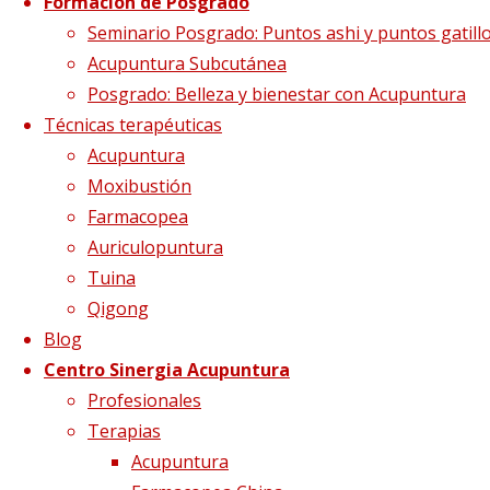
Formación de Posgrado
Seminario Posgrado: Puntos ashi y puntos gatill
Acupuntura Subcutánea
Posgrado: Belleza y bienestar con Acupuntura
Técnicas terapéuticas
Acupuntura
Moxibustión
Pasiones: la
Farmacopea
Auriculopuntura
Tuina
inquietud
Qigong
Blog
Centro Sinergia Acupuntura
15 abril, 2018
19 abril, 2018
acupuntura
,
Profesionales
ansiedad
,
inquietud
,
mtc
,
pasiones
Terapias
¿Quieres compartirlo?
Acupuntura