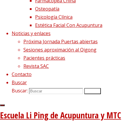
Farmacopea China
Osteopatía
Psicología Clínica
PASIONES: LA
Estética Facial Con Acupuntura
Noticias y enlaces
Próxima Jornada Puertas abiertas
INQUIETUD
Sesiones aproximación al Qigong
Pacientes prácticas
Revista SAC
Contacto
En la cultura china, las
emociones
o
qing
(情)
Buscar
son un don con el que el cielo bendice al ser
Buscar:
Buscar
humano.
Su cometido es brindarnos la capacidad de
Escuela Li Ping de Acupuntura y MTC
buscar o de rechazar, de amar o de huir, de
reaccionar y de comprender, y de