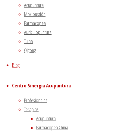
Acupuntura
Una de las pasiones es la
inquietud
. Por
Moxibustión
«inquietud» traducimos la palabra china “you”
Farmacopea
(憂), que puede también traducirse por
Auriculopuntura
agobio o preocupación.
Tuina
Si el sobresalto es de carácter repentino, la
Qigong
inquietud en cambio se prolonga en el
Blog
tiempo, rasgo que la convierte a menudo en
una pasión más perniciosa.
Centro Sinergia Acupuntura
La inquietud es un
trastorno frecuente en
las sociedades modernas
, en las que
Profesionales
muchas personas viven con la preocupación
Terapias
constante de perder el bienestar que las
Acupuntura
rodea.
Farmacopea China
En medicina china se dice que la inquietud