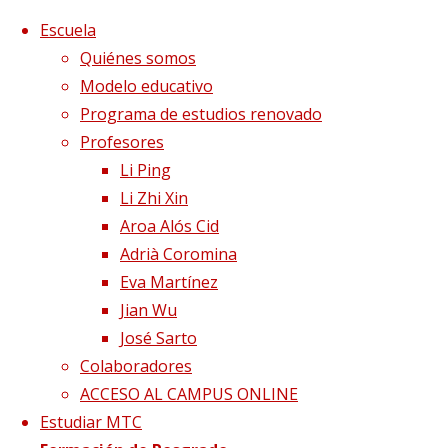
Saltar al contenido
x
Escuela
Quiénes somos
Modelo educativo
Programa de estudios renovado
Profesores
Li Ping
Li Zhi Xin
Aroa Alós Cid
Adrià Coromina
Eva Martínez
Jian Wu
José Sarto
Colaboradores
Página de Inicio
Publicaciones etiquetadas "pasiones"
ACCESO AL CAMPUS ONLINE
Estudiar MTC