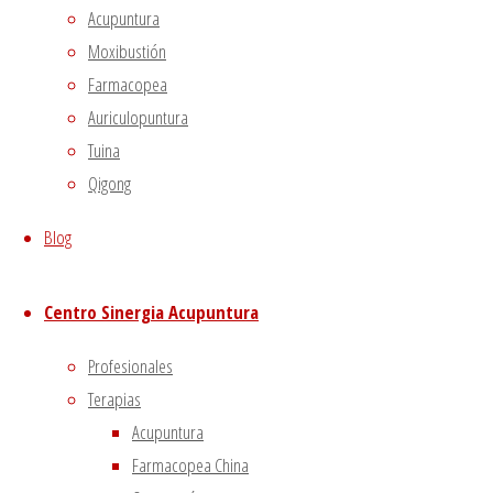
to opt-out of these cookies. But opting out of some of
Acupuntura
these cookies may affect your browsing experience.
Moxibustión
Necessary
Farmacopea
Necessary
Auriculopuntura
Siempre activado
Tuina
Necessary cookies are absolutely essential for the
Qigong
website to function properly. This category only includes
cookies that ensures basic functionalities and security
Blog
features of the website. These cookies do not store any
personal information.
Centro Sinergia Acupuntura
Non-necessary
Non-necessary
Profesionales
Any cookies that may not be particularly necessary for
Terapias
the website to function and is used specifically to collect
Acupuntura
user personal data via analytics, ads, other embedded
Farmacopea China
contents are termed as non-necessary cookies. It is