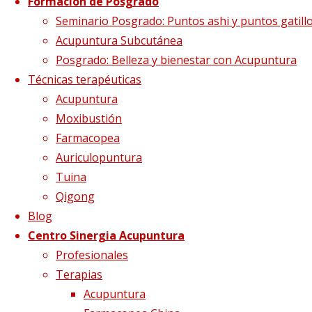
Etiqueta:
pasiones
Formación de Posgrado
Seminario Posgrado: Puntos ashi y puntos gatill
Acupuntura Subcutánea
Posgrado: Belleza y bienestar con Acupuntura
Técnicas terapéuticas
Acupuntura
Moxibustión
Farmacopea
Auriculopuntura
Tuina
Qigong
Blog
Pasiones: la inquietud
Centro Sinergia Acupuntura
Profesionales
Terapias
15 abril, 2018
19 abril, 2018
acupuntura
,
Acupuntura
ansiedad
,
inquietud
,
mtc
,
pasiones