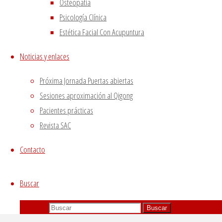
Osteopatía
mandatory to procure user consent prior to running
Psicología Clínica
these cookies on your website.
Estética Facial Con Acupuntura
GUARDAR Y ACEPTAR
Noticias y enlaces
Próxima Jornada Puertas abiertas
Sesiones aproximación al Qigong
Pacientes prácticas
Revista SAC
Contacto
Buscar
Buscar:
Buscar