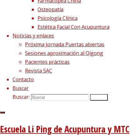
Farmacopea China
Osteopatía
1 diciembre, 2020
4 diciembre, 2020
Psicología Clínica
acupuntura
,
decepcion
,
emociones
,
mtc
Estética Facial Con Acupuntura
Noticias y enlaces
¿Cuántas veces hemos apostado por un
Próxima Jornada Puertas abiertas
proyecto o por alguien y sentimos que las
Sesiones aproximación al Qigong
cosas no resultan como esperábamos? Es
Pacientes prácticas
aquí donde entra en escena la decepción, una
Revista SAC
de las emociones más dañinas para la MTC.
Contacto
Cuanto mayor es el vínculo y la confianza con
Buscar
la otra persona y cuanto…
Buscar:
Buscar
Leer más
"La decepción no mata, enseña"
Escuela Li Ping de Acupuntura y MTC