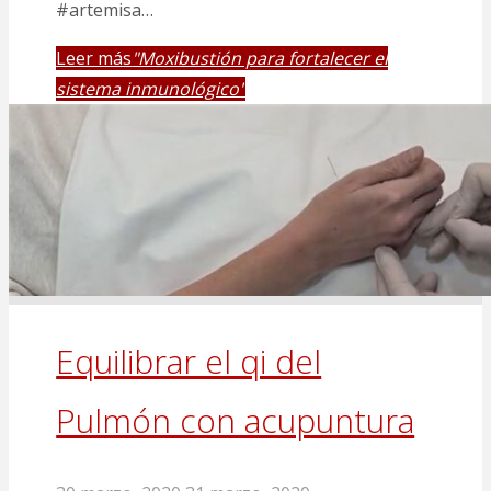
#artemisa…
Leer más
"Moxibustión para fortalecer el
sistema inmunológico"
Equilibrar el qi del
Pulmón con acupuntura