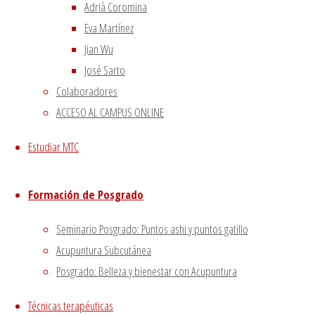
Adrià Coromina
las estaciones. Podemos encontrar un ataque
Eva Martínez
de viento en primavera, verano, otoño o
Jian Wu
invierno. El viento es de naturaleza yang,
José Sarto
tiene la capacidad de abrir los poros y
Colaboradores
espacios. Podríamos decir que…
ACCESO AL CAMPUS ONLINE
Leer más
"El viento precede a todas las
enfermedades de origen externo"
Estudiar MTC
Formación de Posgrado
Seminario Posgrado: Puntos ashi y puntos gatillo
Acupuntura Subcutánea
Posgrado: Belleza y bienestar con Acupuntura
Técnicas terapéuticas