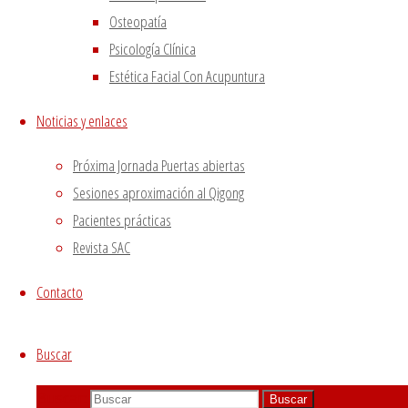
Osteopatía
Psicología Clínica
Estética Facial Con Acupuntura
Noticias y enlaces
Próxima Jornada Puertas abiertas
Sesiones aproximación al Qigong
El Pericardio en MTC,
Pacientes prácticas
Revista SAC
Maestro Corazón
Contacto
29 julio, 2020
7 agosto, 2020
Buscar
El Pericardio es el más esquivo de todos los
órganos. De hecho, por lo general no es
Buscar:
Buscar