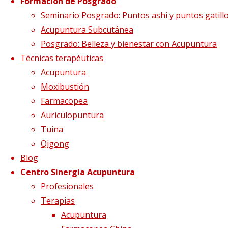
Formación de Posgrado
Medicina china
Seminario Posgrado: Puntos ashi y puntos gatill
Acupuntura Subcutánea
22 febrero, 2023
22 febrero, 2023
Posgrado: Belleza y bienestar con Acupuntura
Leer más
"Dietética, Nutrición y Medicina
Técnicas terapéuticas
china"
Acupuntura
Moxibustión
Farmacopea
Auriculopuntura
Tuina
Qigong
Blog
Centro Sinergia Acupuntura
Profesionales
La decepción no mata,
Terapias
Acupuntura
enseña