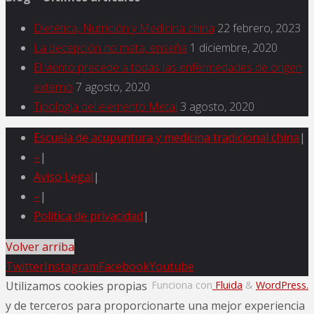
Dietética, Nutrición y Medicina china
22 febrero, 2023
La decepción no mata, enseña
1 diciembre, 2020
El viento precede a todas las enfermedades de origen
externo
7 agosto, 2020
Tipología del elemento Metal
3 agosto, 2020
Escuela de acupuntura y medicina tradicional china
|
–
|
Aviso Legal
|
–
|
Política de privacidad
|
Volver arriba
Twitter
Instagram
Facebook
Youtube
Utilizamos cookies propias
Funciona con
Fluida
&
WordPress.
y de terceros para proporcionarte una mejor experiencia