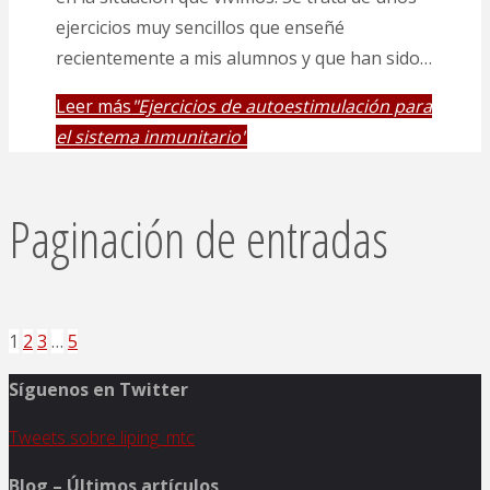
ejercicios muy sencillos que enseñé
recientemente a mis alumnos y que han sido…
Leer más
"Ejercicios de autoestimulación para
el sistema inmunitario"
Paginación de entradas
1
2
3
…
5
Síguenos en Twitter
Tweets sobre liping_mtc
Blog – Últimos artículos