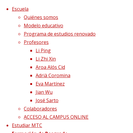
Saltar al contenido
x
Escuela
Quiénes somos
Modelo educativo
Programa de estudios renovado
Profesores
Li Ping
Li Zhi Xin
Aroa Alós Cid
Adrià Coromina
Eva Martínez
Jian Wu
José Sarto
Colaboradores
ACCESO AL CAMPUS ONLINE
Dietética, Nutrición y
Estudiar MTC