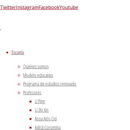
Twitter
Instagram
Facebook
Youtube
Escuela
Quiénes somos
Modelo educativo
Programa de estudios renovado
Imagen siguiente
Profesores
Li Ping
Síguenos en Twitter
Li Zhi Xin
Tweets sobre liping_mtc
Aroa Alós Cid
Adrià Coromina
Blog – Últimos artículos