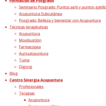
Formación de Posgrado
Foto Wu 2
Seminario Posgrado: Puntos ashi y puntos gatill
Acupuntura Subcutánea
Posgrado: Belleza y bienestar con Acupuntura
Técnicas terapéuticas
Tamaño completo
1080 × 1440
pixels
Acupuntura
Acupuntura Subcutánea
Moxibustión
Farmacopea
Auriculopuntura
Tuina
Qigong
Blog
Centro Sinergia Acupuntura
Profesionales
Terapias
Acupuntura