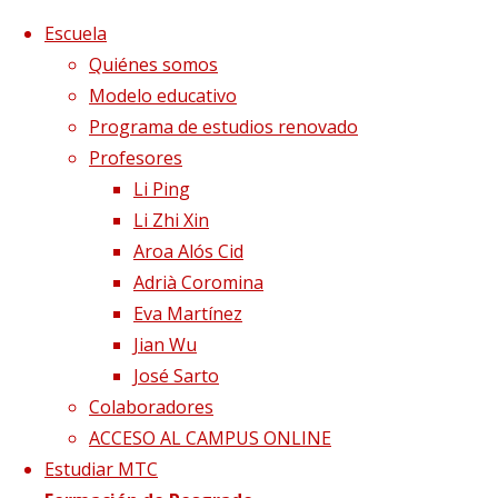
Saltar al contenido
x
Escuela
Quiénes somos
Modelo educativo
Programa de estudios renovado
Profesores
Li Ping
Li Zhi Xin
Aroa Alós Cid
Adrià Coromina
Eva Martínez
Jian Wu
José Sarto
Colaboradores
Página de Inicio
Acupuntura Subcutánea
Foto
ACCESO AL CAMPUS ONLINE
Wu 2
Estudiar MTC