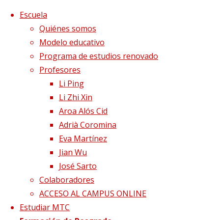
Saltar al contenido
x
Escuela
Quiénes somos
Modelo educativo
Programa de estudios renovado
Profesores
Li Ping
Li Zhi Xin
Aroa Alós Cid
Adrià Coromina
Eva Martínez
Jian Wu
José Sarto
Colaboradores
Página de Inicio
Formación en Qigong
qi
ACCESO AL CAMPUS ONLINE
gong3
Estudiar MTC