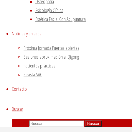
Osteopatía
these cookies on your website.
GUARDAR Y ACEPTAR
Psicología Clínica
Estética Facial Con Acupuntura
Noticias y enlaces
Próxima Jornada Puertas abiertas
Sesiones aproximación al Qigong
Pacientes prácticas
Revista SAC
Contacto
Buscar
Buscar:
Buscar