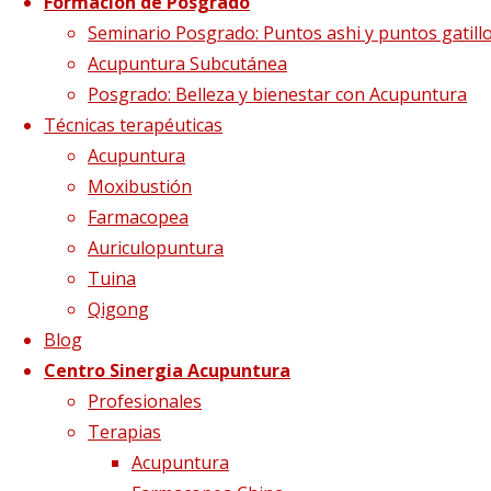
Formación de Posgrado
qi gong3
Seminario Posgrado: Puntos ashi y puntos gatill
Acupuntura Subcutánea
Posgrado: Belleza y bienestar con Acupuntura
Técnicas terapéuticas
Tamaño completo
600 × 257
pixels
Formación
Acupuntura
en Qigong
Moxibustión
Farmacopea
Auriculopuntura
Tuina
Qigong
Blog
Centro Sinergia Acupuntura
Profesionales
Terapias
Acupuntura