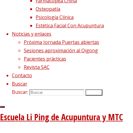
Farmacopea China
Osteopatía
Psicología Clínica
Estética Facial Con Acupuntura
Noticias y enlaces
Próxima Jornada Puertas abiertas
Sesiones aproximación al Qigong
Imagen anterior
Pacientes prácticas
Imagen siguiente
Revista SAC
Síguenos en Twitter
Contacto
Buscar
Tweets sobre liping_mtc
Buscar:
Buscar
Blog – Últimos artículos
Dietética, Nutrición y Medicina china
22 febrero, 2023
Escuela Li Ping de Acupuntura y MTC
La decepción no mata, enseña
1 diciembre, 2020
El viento precede a todas las enfermedades de origen