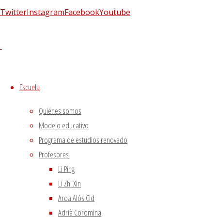
externo
7 agosto, 2020
Twitter
Instagram
Facebook
Youtube
Tipología del elemento Metal
3 agosto, 2020
Escuela de acupuntura y medicina tradicional china
|
–
|
Aviso Legal
|
–
|
Escuela
Política de privacidad
|
Quiénes somos
Volver arriba
Modelo educativo
Twitter
Instagram
Facebook
Youtube
Programa de estudios renovado
Utilizamos cookies propias
Funciona con
Fluida
&
WordPress.
Profesores
y de terceros para proporcionarte una mejor experiencia
Li Ping
de navegación.
Li Zhi Xin
Si haces click asumiremos que aceptas su utilización.
Aceptar
Aroa Alós Cid
Adrià Coromina